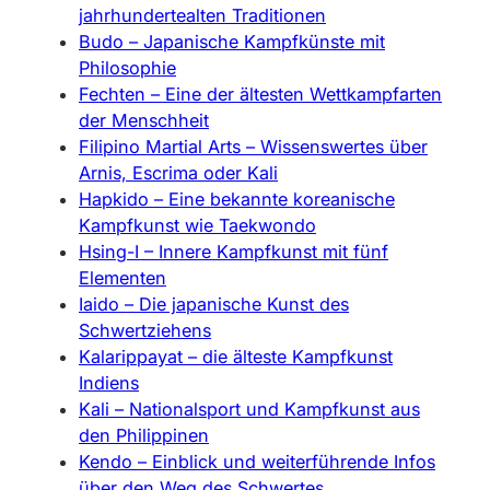
jahrhundertealten Traditionen
Budo – Japanische Kampfkünste mit
Philosophie
Fechten – Eine der ältesten Wettkampfarten
der Menschheit
Filipino Martial Arts – Wissenswertes über
Arnis, Escrima oder Kali
Hapkido – Eine bekannte koreanische
Kampfkunst wie Taekwondo
Hsing-I – Innere Kampfkunst mit fünf
Elementen
Iaido – Die japanische Kunst des
Schwertziehens
Kalarippayat – die älteste Kampfkunst
Indiens
Kali – Nationalsport und Kampfkunst aus
den Philippinen
Kendo – Einblick und weiterführende Infos
über den Weg des Schwertes