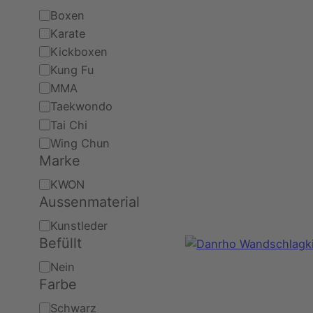
Schlagwort
Boxen
Karate
Kickboxen
Kung Fu
MMA
Taekwondo
Tai Chi
Wing Chun
Marke
Marke
KWON
Aussenmaterial
Aussenmaterial
Kunstleder
Befüllt
Befüllt
Nein
Farbe
Farbe
Schwarz