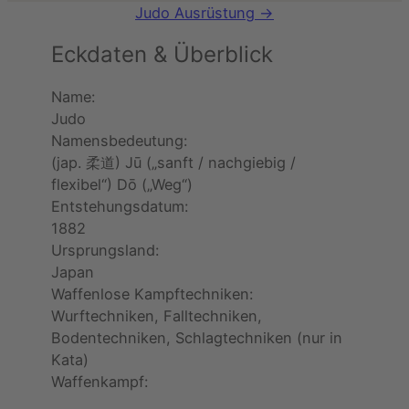
Judo Ausrüstung →
Eckdaten & Überblick
Name:
Judo
Namensbedeutung:
(jap. 柔道) Jū („sanft / nachgiebig /
flexibel“) Dō („Weg“)
Entstehungsdatum:
1882
Ursprungsland:
Japan
Waffenlose Kampftechniken:
Wurftechniken, Falltechniken,
Bodentechniken, Schlagtechniken (nur in
Kata)
Waffenkampf: