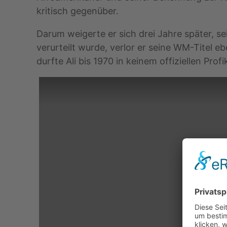
kritisch gegenüber.
Darum weigerte er sich drei Jahre später, s
verurteilt wurde, verlor er seine WM-Titel e
durfte Ali bis 1970 in keinem offiziellen P