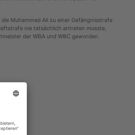
ür die Muhammad Ali zu einer Gefängnisstrafe
aftstrafe nie tatsächlich antreten musste,
r Weltmeister der WBA und WBC geworden.