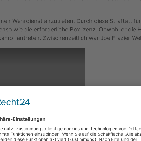
einen Wehrdienst anzutreten. Durch diese Straftat, f
benso wie die erforderliche Boxlizenz. Obwohl er die H
rofikampf antreten. Zwischenzeitlich war Joe Frazie