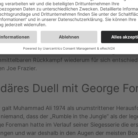
rlor Muhammad Ali 1971 gegen Frazier am Ende von 
 und Joe Frazier ging dieser Titelkampf als „Fight of
ch eine umstrittene Mehrheitsentscheidung im Duell
ittelbaren Rückkampf wiederum für sich entschied. I
n Joe Frazier.
däres Duell mit George F
er galt Muhammad Ali 1974 als unumstrittener Heraus
emand, dass der „Rumble in the Jungle“ als der legen
Foreman hatte im Verlauf seiner Siegesserie die ers
ngen und war deshalb in den Augen der meisten Box