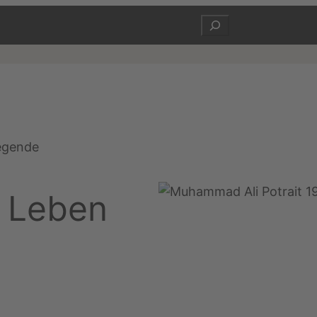
Suchen
egende
 Leben