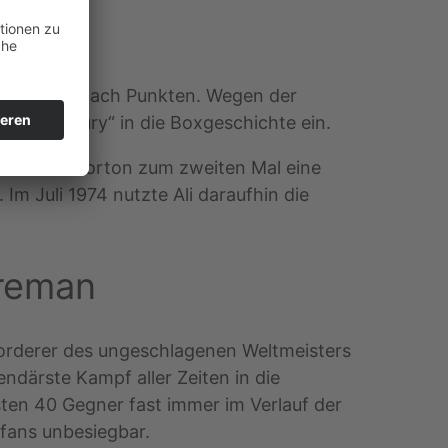
15 Runden nach Punkten. Wegen der
 the Century“ in die Boxgeschichte ein.
 mit Ken Norton zum zweiten Mal eine
m Juli 1974 nutzte Ali daraufhin die
oreman
forderer des ungeschlagenen Weltmeisters
därste Kampf aller Zeiten in die
ten 40 Gegner fast immer im Verlauf der
fans unbesiegbar.