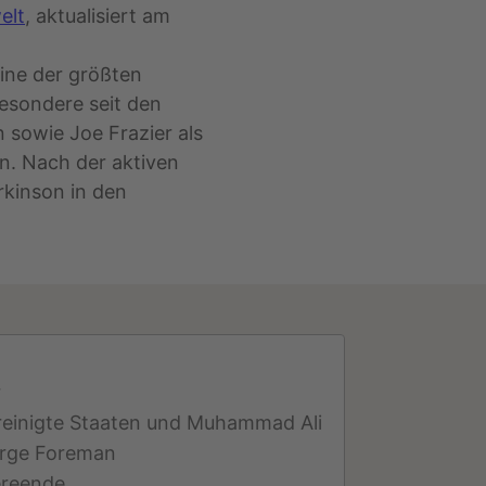
elt
, aktualisiert am
ine der größten
besondere seit den
 sowie Joe Frazier als
n. Nach der aktiven
rkinson in den
r
ereinigte Staaten und Muhammad Ali
orge Foreman
ereende