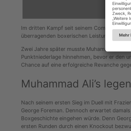
Im dritten Kampf seit seinem Comeback ve
überragenden boxerischen Leistungen von Ali
Zwei Jahre später musste Muhammad Ali dur
Punktniederlage hinnehmen, bevor er den unm
Chance auf eine erfolgreiche Revanche gege
Muhammad Ali’s legen
Nach seinem ersten Sieg im Duell mit Frazi
George Foreman. Dennoch erwartet damals ni
Boxgeschichte eingehen würde. Denn George 
ersten Runden durch einen Knockout bezwu