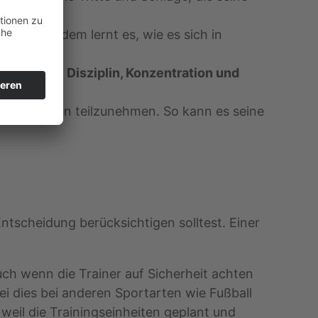
gen. Außerdem lernt es, wie es sich in
ng lernt es
Disziplin, Konzentration und
ettkämpfen teilzunehmen. So kann es seine
 Entscheidung berücksichtigen solltest. Einer
ch wenn die Trainer auf Sicherheit achten
i dies bei anderen Sportarten wie Fußball
 weil die Trainingseinheiten geplant und