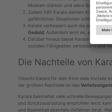
Muskeln stärken und seine Beweglichke
Zudem hilft Karate deinem Kind, sein
Se
gefährlichen Situationen schützt und wie
Karate verbessert auch die psychische 
Geduld.
Außerdem lernt es, seine Gefüh
Darüber hinaus bietet Karate deinem Ki
sozialen Fähigkeiten verbessern und Te
Die Nachteile von Kara
Obwohl Karate für dein Kind viele Vorteile bi
der größten Nachteile ist das
Verletzungsri
Karate beinhaltet viele schnelle Bewegunge
und Schutzausrüstung empfohlen wird, kann 
und Basketball ebenfalls Gefahren birgt. Wah