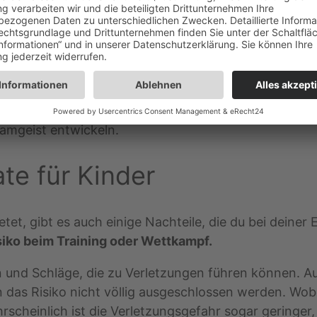
it verbessern.
lbstvertrauen
zu stärken und sich selbst zu verteidi
 es Konflikte auf friedliche Weise löst.
Gesundheit deines Kindes. Durch regelmäßiges Traini
le zu kontrollieren und Stress abzubauen.
nd die Möglichkeit,
neue Freunde
zu finden und an W
amgeist entwickeln.
te für Kinder
etet, gibt es auch einige Nachteile, die du bei deiner
siko beim Training oder Wettkampf.
n und Schläge, die zu Verletzungen führen können. Au
das Risiko nicht völlig ausgeschlossen werden. Wobe
rscheinlich ist die Verletzungsgefahr sogar geringer,