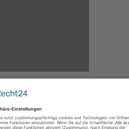
e für Kinder
 Kind, die viele Vorteile bietet:
nd Ausdauer deines Kindes. Es lernt verschiedene Te