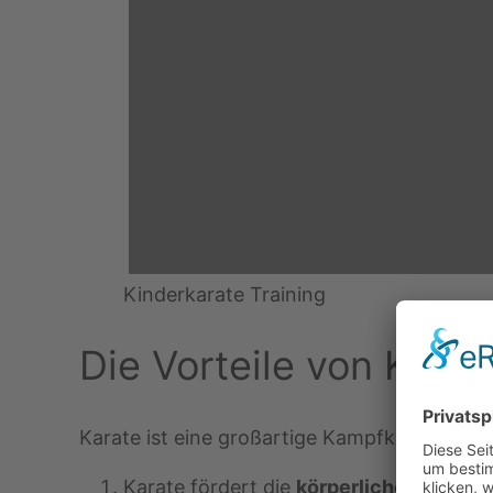
Kinderkarate Training
Die Vorteile von Karat
Karate ist eine großartige Kampfkunst für dein
Karate fördert die
körperliche Fitness
u