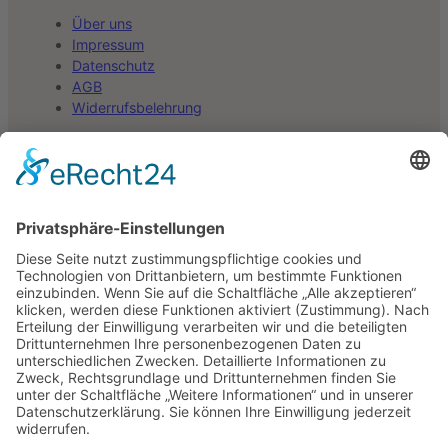
Über uns
Impressum
Datenschutz
AGB
Widerrufsbelehrung
Auf Kampfkunstwelt.com sind Partner-Links
(gekennzeichnet mit ↗). Wenn du auf einen dieser Links
klickst und auf einer anderen Webseite ein Produkt kaufst,
erhalten wir ggf. eine Provision. Für dich entstehen keine
zusätzlichen Kosten. Danke für deine Unterstützung!
*Alle Preise inkl. gesetzlicher MwSt. und ggf. zzgl.
Versandkosten.
©
2026
Kampfkunstwelt.com