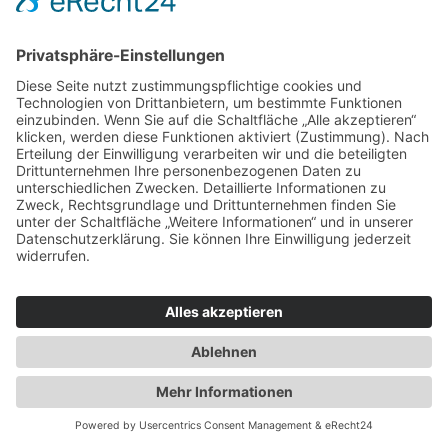
der E-Mail abmelden.
↑ nach oben
THEMEN
Shop-Kategorien
Kampfsportarten
Selbstverteidigung
Selbstverteidigungswaffen
Gesundheit
SHOP
Mein Konto
Zahlung und Versand
FAQ – Häufige Fragen
Kundenservice