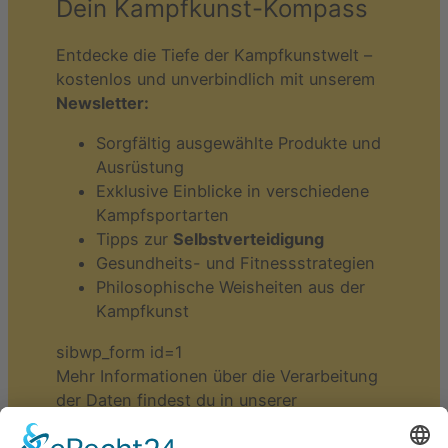
Dein Kampfkunst-Kompass
Entdecke die Tiefe der Kampfkunstwelt –
kostenlos und unverbindlich mit unserem
Newsletter:
Sorgfältig ausgewählte Produkte und
Ausrüstung
Exklusive Einblicke in verschiedene
Kampfsportarten
Tipps zur
Selbstverteidigung
Gesundheits- und Fitnessstrategien
Philosophische Weisheiten aus der
Kampfkunst
sibwp_form id=1
Mehr Informationen über die Verarbeitung
der Daten findest du in unserer
Datenschutzerklärung
. Du kannst dich
jederzeit wieder über den Abmeldelink in