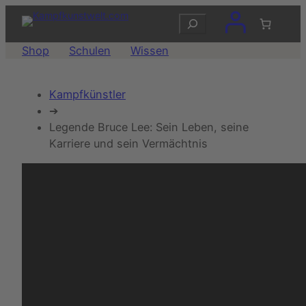
Zum
Suchen
Inhalt
springen
Shop
Schulen
Wissen
Kampfkünstler
➔
Legende Bruce Lee: Sein Leben, seine
Karriere und sein Vermächtnis