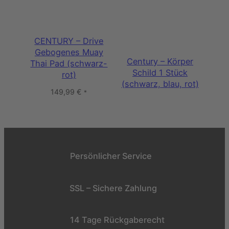
CENTURY – Drive
Gebogenes Muay
Century – Körper
Thai Pad (schwarz-
Schild 1 Stück
rot)
(schwarz, blau, rot)
149,99
€
*
Persönlicher Service
SSL – Sichere Zahlung
14 Tage Rückgaberecht