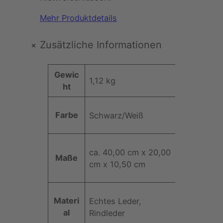
Mehr Produktdetails
+
Zusätzliche Informationen
A
Gewic
1,12 kg
t
ht
t
W
ri
Farbe
Schwarz/Weiß
e
b
rt
u
t
ca. 40,00 cm x 20,00
e
Maße
cm x 10,50 cm
Materi
Echtes Leder,
al
Rindleder