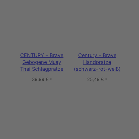
CENTURY – Brave
Century – Brave
Gebogene Muay
Handpratze
Thai Schlagpratze
(schwarz-rot-weiß)
39,99
€
25,49
€
*
*