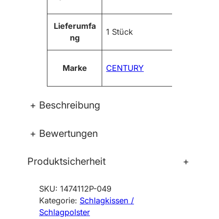
a
i
Lieferumfa
S
1 Stück
ng
c
h
l
Marke
CENTURY
a
g
p
+
Beschreibung
r
a
+
Bewertungen
t
z
e
Produktsicherheit
+
M
e
SKU:
1474112P-049
n
Kategorie:
Schlagkissen /
g
Schlagpolster
e