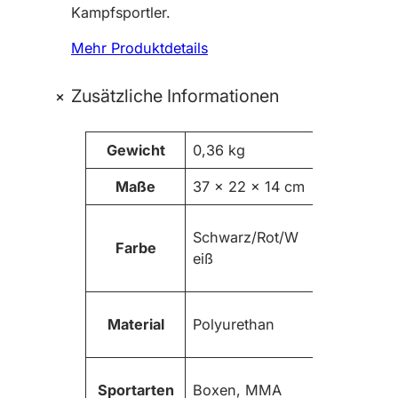
B
Kampfsportler.
r
a
Mehr Produktdetails
v
e
+
Zusätzliche Informationen
G
e
A
Gewicht
0,36 kg
b
tt
o
Maße
37 × 22 × 14 cm
ri
W
g
b
e
e
u
rt
n
Schwarz/Rot/W
Farbe
t
e
eiß
e
M
u
a
Material
Polyurethan
y
T
h
Sportarten
Boxen, MMA