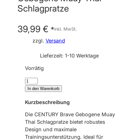
Schlagpratze
39,99
€
*
inkl. MwSt.
zzgl.
Versand
Lieferzeit:
1-10 Werktage
Vorrätig
C
E
In den Warenkorb
N
Kurzbeschreibung
T
U
Die CENTURY Brave Gebogene Muay
R
Thai Schlagpratze bietet robustes
Y
Design und maximale
–
Trainingsunterstützung. Ideal für