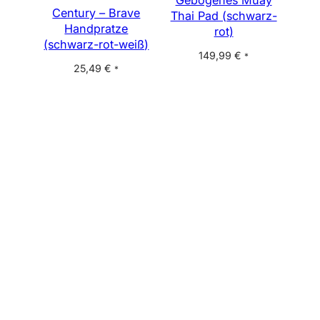
Century – Brave
Thai Pad (schwarz-
Handpratze
rot)
(schwarz-rot-weiß)
149,99
€
*
25,49
€
*