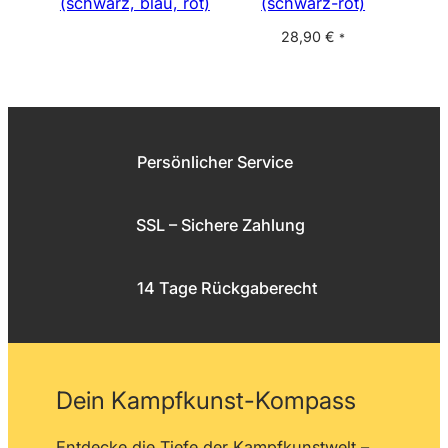
(schwarz, blau, rot)
(schwarz-rot)
28,90
€
*
Persönlicher Service
SSL – Sichere Zahlung
14 Tage Rückgaberecht
Dein Kampfkunst-Kompass
Entdecke die Tiefe der Kampfkunstwelt –