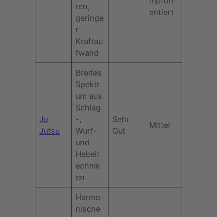
mpfori
ren,
entiert
geringe
r
Kraftau
fwand
Breites
Spektr
um aus
Schlag
Ju
-,
Sehr
Mittel
Jutsu
Wurf-
Gut
und
Hebelt
echnik
en
Harmo
nische