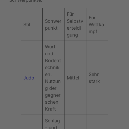
Für
Für
Schwer
Selbstv
Stil
Wettka
punkt
erteidi
mpf
gung
Wurf-
und
Bodent
echnik
en,
Sehr
Judo
Mittel
Nutzun
stark
g der
gegneri
schen
Kraft
Schlag
- und