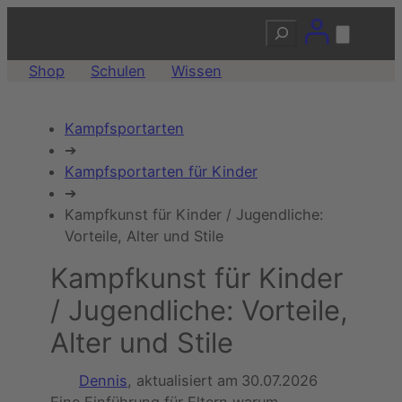
Zum
Suchen
Inhalt
springen
Shop
Schulen
Wissen
Kampfsportarten
➔
Kampfsportarten für Kinder
➔
Kampfkunst für Kinder / Jugendliche:
Vorteile, Alter und Stile
Kampfkunst für Kinder
/ Jugendliche: Vorteile,
Alter und Stile
Dennis
, aktualisiert am
30.07.2026
Eine Einführung für Eltern warum