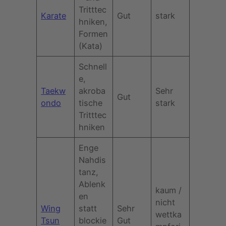
Tritttec
Karate
Gut
stark
hniken,
Formen
(Kata)
Schnell
e,
Taekw
akroba
Sehr
Gut
ondo
tische
stark
Tritttec
hniken
Enge
Nahdis
tanz,
Ablenk
kaum /
en
nicht
Wing
statt
Sehr
wettka
Tsun
blockie
Gut