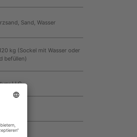
rzsand, Sand, Wasser
 120 kg (Sockel mit Wasser oder
d befüllen)
ntury LLC
NTURY