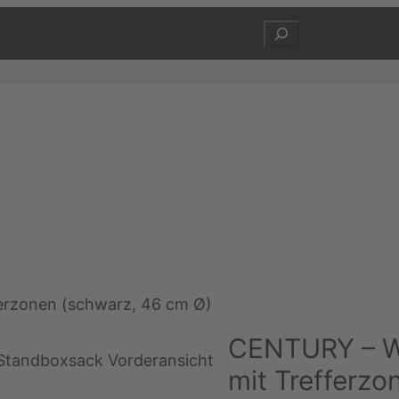
Suchen
erzonen (schwarz, 46 cm Ø)
CENTURY – W
mit Trefferz