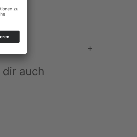
ung
en
heit
+
 dir auch