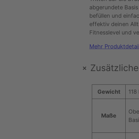
abgerundete Basis
befüllen und einfa
effektiv deinen All
Fitnesslevel und v
Mehr Produktdetai
+
Zusätzliche
A
Gewicht
118
t
t
Obe
W
Maße
ri
Bas
er
b
t
u