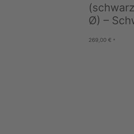
(schwarz
Ø) – Sch
269,00
€
*