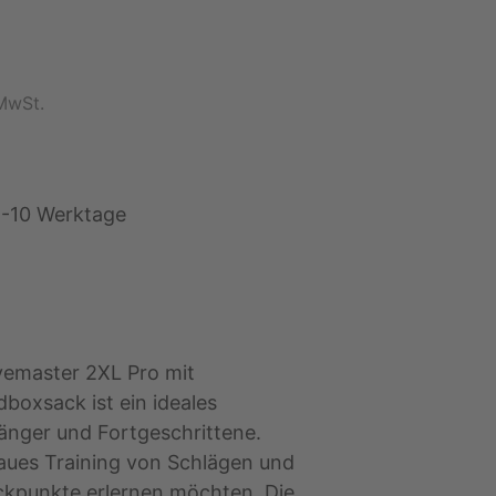
 MwSt.
1-10 Werktage
master 2XL Pro mit
boxsack ist ein ideales
änger und Fortgeschrittene.
aues Training von Schlägen und
uckpunkte erlernen möchten. Die