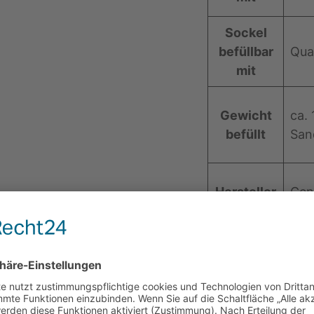
Sockel
befüllbar
Qua
mit
Gewicht
ca.
befüllt
San
Hersteller
‎Ce
Marke
CE