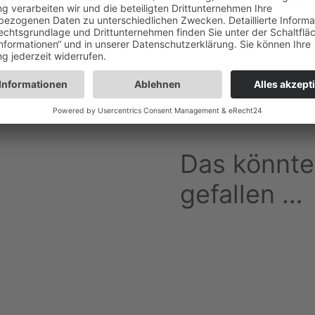
+
Beschreib
+
Bewertung
Produktsicher
Das könnte
gefallen …