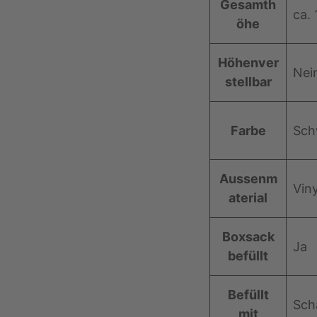
Gesamth
t
ca.
öhe
e
Höhenver
Nei
stellbar
Farbe
Sch
Aussenm
Viny
aterial
Boxsack
Ja
befüllt
Befüllt
Sch
mit