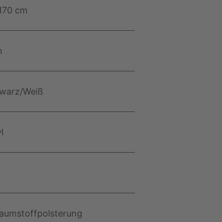
 170 cm
n
warz/Weiß
l
aumstoffpolsterung