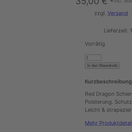
35,00
€
*
inkl. Mw
zzgl.
Versand
Lieferzeit:
Vorrätig
R
e
In den Warenkorb
d
D
Kurzbeschreibung
r
Red Dragon Schien
a
Polsterung. Schutz
g
Leicht & strapazier
o
n
Mehr Produktdetai
–