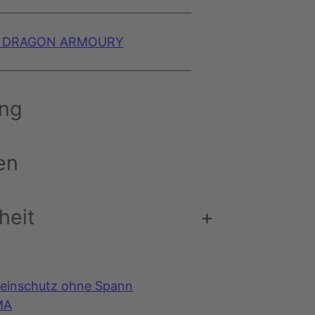
 DRAGON ARMOURY
ung
en
heit
+
einschutz ohne Spann
MA