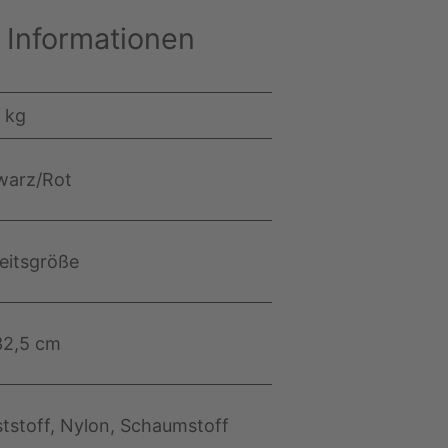
 Informationen
 kg
warz/Rot
eitsgröße
32,5 cm
tstoff, Nylon, Schaumstoff