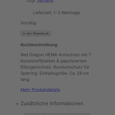
zzgl.
Versand
Lieferzeit:
1-3 Werktage
Vorrätig
R
In den Warenkorb
e
Kurzbeschreibung
d
D
Red Dragon HEMA Armschutz mit 7
r
Kunststoffplatten & gepolstertem
a
Ellbogenschutz. Rundumschutz für
g
Sparring. Einheitsgröße. Ca. 28 cm
o
lang.
n
–
Mehr Produktdetails
H
E
+
Zusätzliche Informationen
M
A