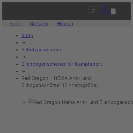
Suchen
Shop
Schulen
Wissen
Shop
➔
Schutzausrüstung
➔
Ellenbogenschoner für Kampfsport
➔
Red Dragon – HEMA Arm- und
Ellbogenschützer (Einheitsgröße)