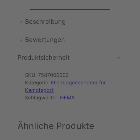
ü
t
z
+
Beschreibung
e
r
(
+
Bewertungen
E
i
Produktsicherheit
+
n
h
SKU:
7587000302
e
Kategorie:
Ellenbogenschoner für
i
Kampfsport
t
Schlagwörter:
HEMA
s
g
r
ö
Ähnliche Produkte
ß
e