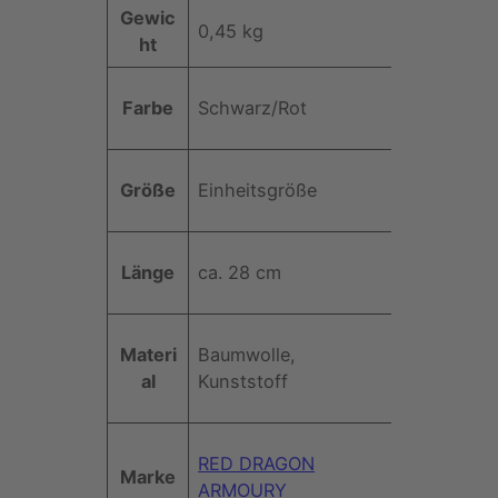
A
Gewic
A
0,45 kg
t
ht
r
t
m
W
ri
-
Farbe
Schwarz/Rot
e
b
u
rt
u
n
t
d
Größe
Einheitsgröße
e
E
l
l
Länge
ca. 28 cm
b
o
g
Materi
Baumwolle,
e
al
Kunststoff
n
s
c
RED DRAGON
h
Marke
ARMOURY