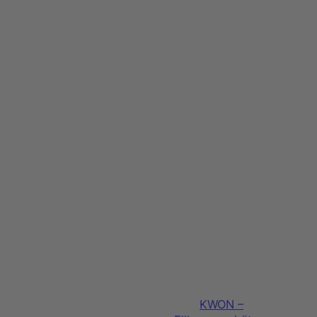
KWON –