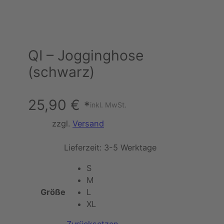
QI – Jogginghose
(schwarz)
25,90
€
*
inkl. MwSt.
zzgl.
Versand
Lieferzeit:
3-5 Werktage
S
M
Größe
L
XL