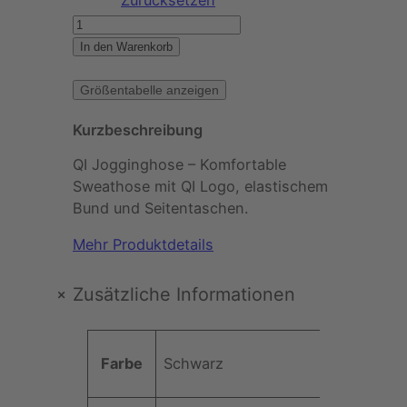
Zurücksetzen
Q
I
In den Warenkorb
–
J
Größentabelle anzeigen
o
Kurzbeschreibung
g
g
QI Jogginghose – Komfortable
i
Sweathose mit QI Logo, elastischem
n
Bund und Seitentaschen.
g
h
Mehr Produktdetails
o
s
+
Zusätzliche Informationen
e
(
A
s
Farbe
Schwarz
t
c
t
h
W