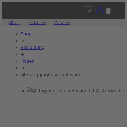
Suchen
Shop
Schulen
Wissen
Shop
➔
Bekleidung
➔
Hosen
➔
QI – Jogginghose (schwarz)