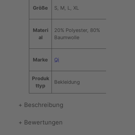
ri
w
e
Größe
S, M, L, XL
b
a
rt
u
r
t
z
Materi
20% Polyester, 80%
e
)
al
Baumwolle
M
e
n
Marke
Qi
g
e
Produk
Bekleidung
ttyp
+
Beschreibung
+
Bewertungen