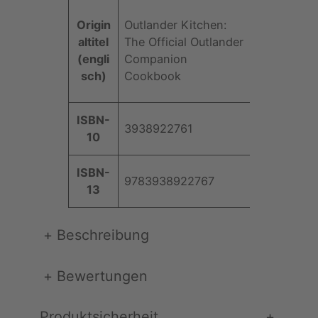
a
Origin
Outlander Kitchen:
g
altitel
The Official Outlander
a
(engli
Companion
(
sch)
Cookbook
H
a
r
ISBN-
3938922761
d
10
c
o
ISBN-
9783938922767
v
13
e
r
+
Beschreibung
)
M
e
+
Bewertungen
n
g
Produktsicherheit
+