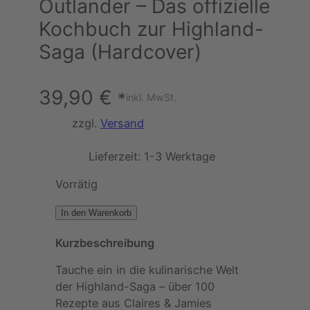
Outlander – Das offizielle
Kochbuch zur Highland-
Saga (Hardcover)
39,90
€
*
inkl. MwSt.
zzgl.
Versand
Lieferzeit:
1-3 Werktage
Vorrätig
O
In den Warenkorb
u
Kurzbeschreibung
t
l
Tauche ein in die kulinarische Welt
a
der Highland-Saga – über 100
n
Rezepte aus Claires & Jamies