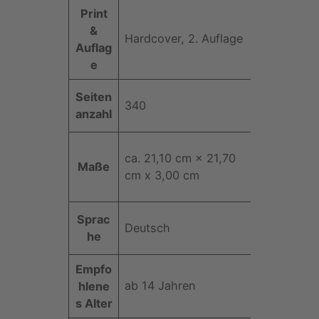
c
Print
h
&
Hardcover, 2. Auflage
b
Auflag
u
e
c
h
Seiten
340
z
anzahl
u
r
ca. 21,10 cm × 21,70
H
Maße
cm x 3,00 cm
i
g
h
Sprac
Deutsch
l
he
a
n
Empfo
d
ab 14 Jahren
hlene
-
s Alter
S