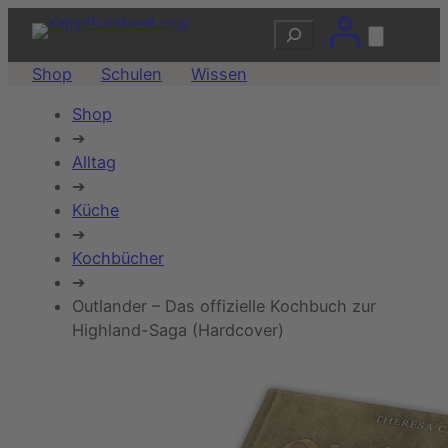
Suchen
Shop
Schulen
Wissen
Shop
➔
Alltag
➔
Küche
➔
Kochbücher
➔
Outlander – Das offizielle Kochbuch zur
Highland-Saga (Hardcover)