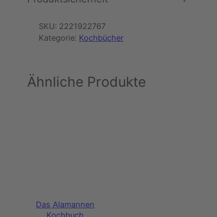
e
SKU:
2221922767
Kategorie:
Kochbücher
Ähnliche Produkte
Das Alamannen
Kochbuch