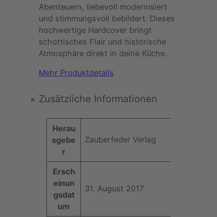
d
Abenteuern, liebevoll modernisiert
e
und stimmungsvoll bebildert. Dieses
r
hochwertige Hardcover bringt
–
schottisches Flair und historische
D
Atmosphäre direkt in deine Küche.
a
s
Mehr Produktdetails
o
f
+
Zusätzliche Informationen
f
i
A
Herau
z
t
Zauberfeder Verlag
sgebe
i
t
r
e
W
ri
l
e
Ersch
b
l
rt
einun
u
e
31. August 2017
gsdat
t
K
um
e
o