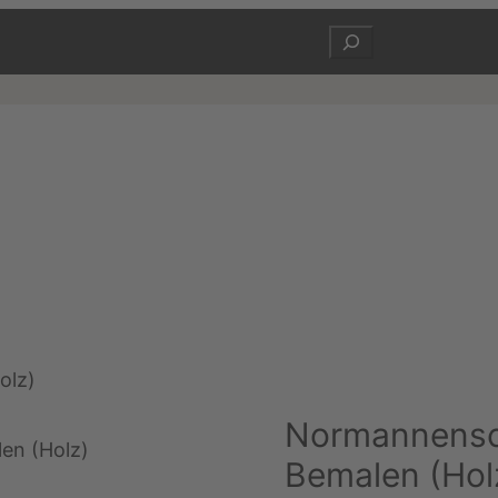
Suchen
olz)
Normannensch
Bemalen (Hol