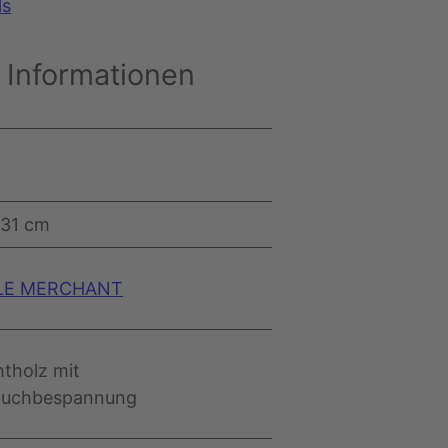
ls
 Informationen
g
131 cm
LE MERCHANT
htholz mit
tuchbespannung