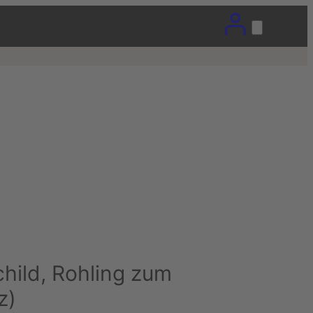
ild, Rohling zum
z)