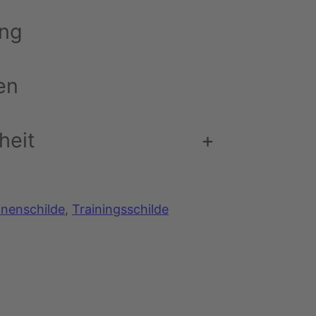
ung
en
heit
+
nenschilde
, 
Trainingsschilde