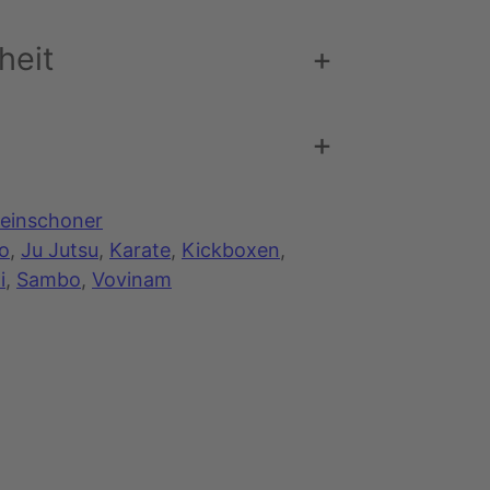
heit
+
e
+
einschoner
o
, 
Ju Jutsu
, 
Karate
, 
Kickboxen
, 
i
, 
Sambo
, 
Vovinam