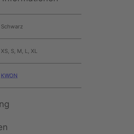
Schwarz
XS, S, M, L, XL
KWON
ung
en