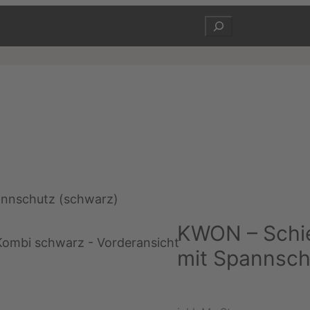
Suchen
annschutz (schwarz)
KWON – Schi
mit Spannsch