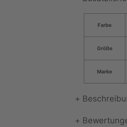
A
Farbe
t
t
W
ri
er
Größe
b
t
u
t
Marke
e
+
Beschreib
+
Bewertung