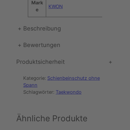
e
v
Mark
KWON
o
e
l
u
+
Beschreibung
t
i
o
+
Bewertungen
n
W
Produktsicherheit
+
T
(
w
Kategorie:
Schienbeinschutz ohne
e
Spann
i
Schlagwörter:
Taekwondo
ß
)
M
Ähnliche Produkte
e
n