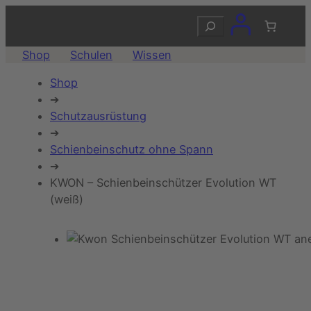
Suchen
Shop
Schulen
Wissen
Shop
➔
Schutzausrüstung
➔
Schienbeinschutz ohne Spann
➔
KWON – Schienbeinschützer Evolution WT
(weiß)