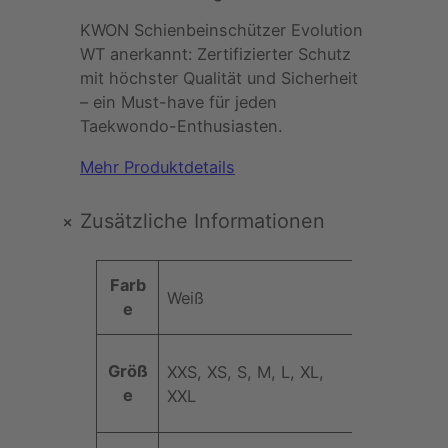
c
KWON Schienbeinschützer Evolution
h
WT anerkannt: Zertifizierter Schutz
i
mit höchster Qualität und Sicherheit
e
– ein Must-have für jeden
n
Taekwondo-Enthusiasten.
b
e
Mehr Produktdetails
i
n
+
Zusätzliche Informationen
s
c
A
h
Farb
Weiß
t
ü
e
t
t
W
ri
z
e
Größ
XXS, XS, S, M, L, XL,
b
e
rt
e
XXL
u
r
t
E