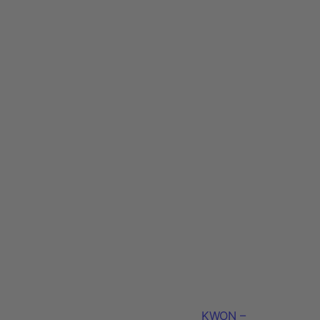
KWON –