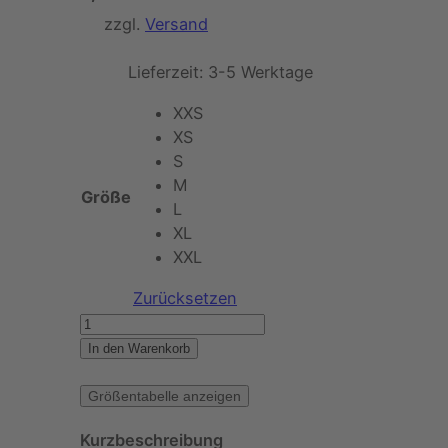
basierend
zzgl.
Versand
auf
Kundenbe
Lieferzeit:
3-5 Werktage
wertung
XXS
XS
S
M
Größe
L
XL
XXL
Zurücksetzen
K
W
In den Warenkorb
O
N
Größentabelle anzeigen
–
Kurzbeschreibung
S