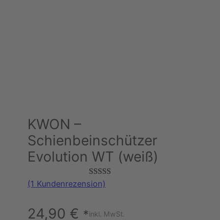
KWON –
Schienbeinschützer
Evolution WT (weiß)
Bewertet
1
(1 Kundenrezension)
mit
4.00
von 5,
24,90
€
*
inkl. MwSt.