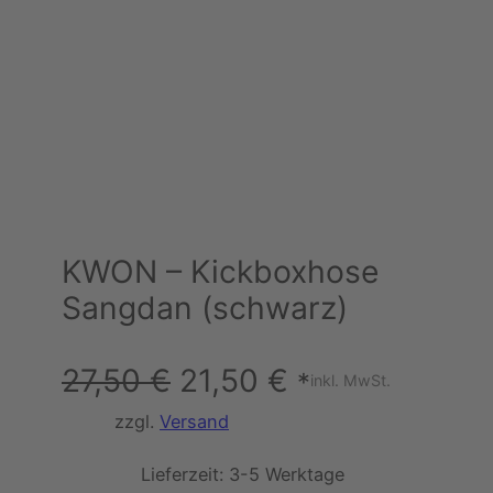
KWON – Kickboxhose
Sangdan (schwarz)
U
A
27,50
€
21,50
€
*
inkl. MwSt.
r
k
zzgl.
Versand
s
t
Lieferzeit:
3-5 Werktage