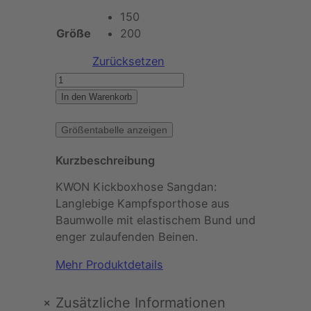
p
u
150
Größe
200
r
e
Zurücksetzen
ü
l
K
W
In den Warenkorb
n
l
O
g
e
N
Größentabelle anzeigen
–
l
r
Kurzbeschreibung
K
i
i
P
KWON Kickboxhose Sangdan:
c
Langlebige Kampfsporthose aus
k
c
r
Baumwolle mit elastischem Bund und
b
enger zulaufenden Beinen.
h
e
o
x
Mehr Produktdetails
e
i
h
o
+
Zusätzliche Informationen
r
s