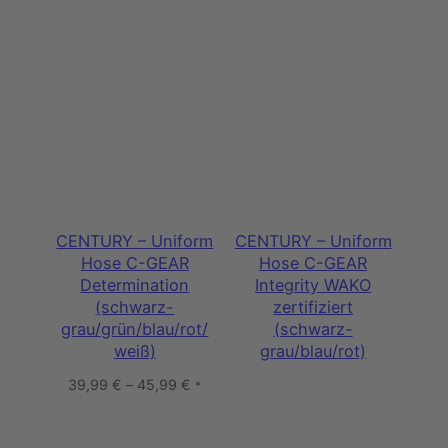
CENTURY – Uniform
CENTURY – Uniform
Hose C-GEAR
Hose C-GEAR
Determination
Integrity WAKO
(schwarz-
zertifiziert
grau/grün/blau/rot/
(schwarz-
weiß)
grau/blau/rot)
39,99
€
–
45,99
€
*