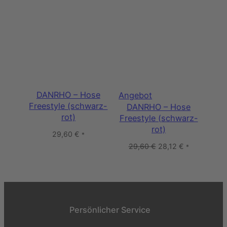
DANRHO – Hose
Produkt
Angebot
Freestyle (schwarz-
DANRHO – Hose
im
rot)
Freestyle (schwarz-
Angebot
rot)
29,60
€
*
Ursprünglicher
Aktueller
29,60
€
28,12
€
*
Preis
Preis
war:
ist:
29,60 €
28,12 €.
Persönlicher Service