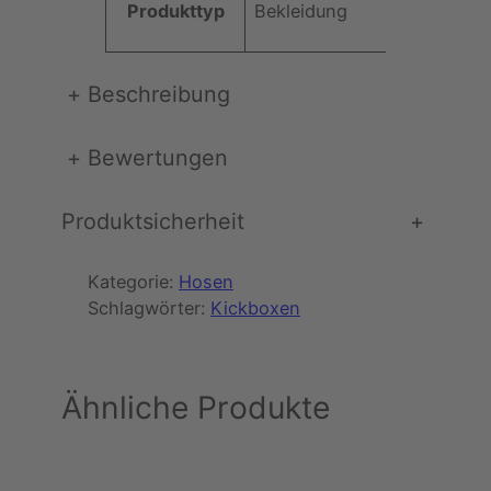
7
€
e
Produkttyp
Bekleidung
n
,
.
g
e
+
Beschreibung
5
0
+
Bewertungen
Produktsicherheit
+
€
Kategorie:
Hosen
Schlagwörter:
Kickboxen
Ähnliche Produkte