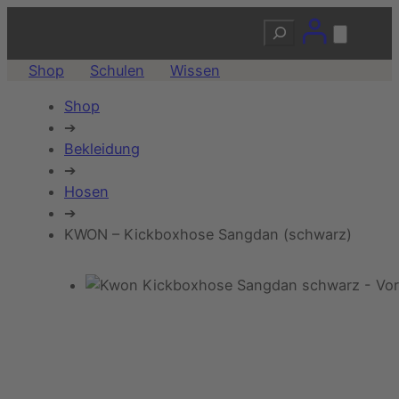
Suchen
Shop
Schulen
Wissen
Shop
➔
Bekleidung
➔
Hosen
➔
KWON – Kickboxhose Sangdan (schwarz)