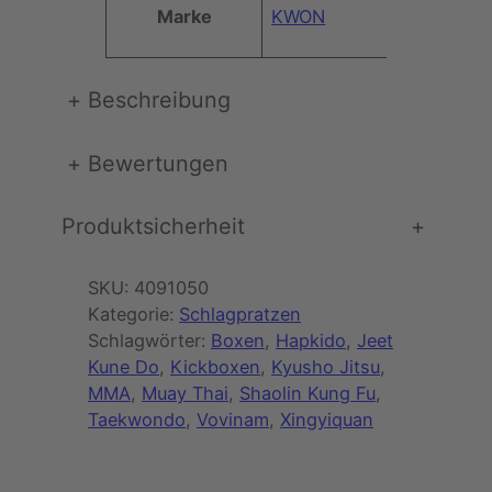
Marke
KWON
a
t
z
+
Beschreibung
e
n
(
+
Bewertungen
s
c
Produktsicherheit
+
h
w
a
SKU:
4091050
r
Kategorie:
Schlagpratzen
z
Schlagwörter:
Boxen
, 
Hapkido
, 
Jeet
-
Kune Do
, 
Kickboxen
, 
Kyusho Jitsu
, 
r
MMA
, 
Muay Thai
, 
Shaolin Kung Fu
, 
o
Taekwondo
, 
Vovinam
, 
Xingyiquan
t
)