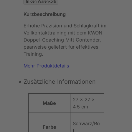
W
In den Warenkorb
O
Kurzbeschreibung
N
–
Erhöhe Präzision und Schlagkraft im
D
Vollkontakttraining mit dem KWON
o
Doppel-Coaching Mitt Contender,
p
paarweise geliefert für effektives
p
Training.
e
l
Mehr Produktdetails
-
C
+
Zusätzliche Informationen
o
a
E
27 × 27 ×
c
Maße
i
4,5 cm
h
g
i
e
n
Schwarz/Ro
Farbe
n
g
t