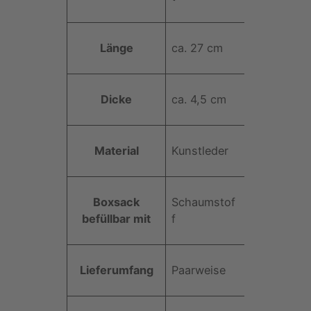
s
W
M
c
e
i
h
rt
t
Länge
ca. 27 cm
a
t
f
C
t
o
Dicke
ca. 4,5 cm
e
n
n
t
e
Material
Kunstleder
n
d
e
Boxsack
Schaumstof
r
befüllbar mit
f
H
a
n
Lieferumfang
Paarweise
d
p
r