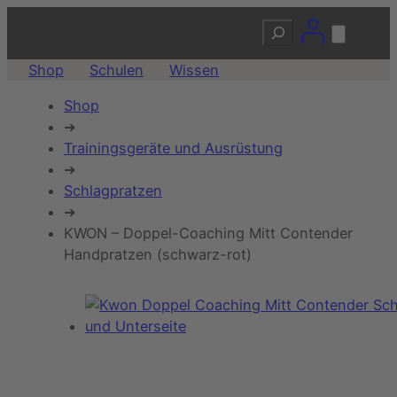
Suchen
Shop
Schulen
Wissen
Shop
➔
Trainingsgeräte und Ausrüstung
➔
Schlagpratzen
➔
KWON – Doppel-Coaching Mitt Contender
Handpratzen (schwarz-rot)