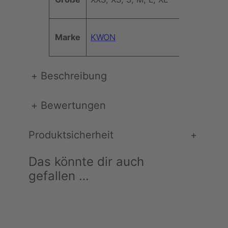
b
x
rt
u
i
t
G
Marke
KWON
e
u
a
r
+
Beschreibung
d
M
e
+
Bewertungen
n
g
Produktsicherheit
+
e
Das könnte dir auch
gefallen …