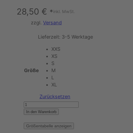
28,50
€
*
inkl. MwSt.
zzgl.
Versand
Lieferzeit:
3-5 Werktage
XXS
XS
S
Größe
M
L
XL
Zurücksetzen
K
W
In den Warenkorb
O
N
Größentabelle anzeigen
–