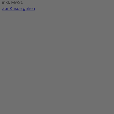
im
inkl. MwSt.
Warenkorb
Zur Kasse gehen