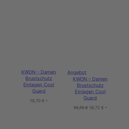
KWON – Damen
Produkt
Angebot
Brustschutz
KWON – Damen
im
Einlagen Cool
Brustschutz
Angebot
Guard
Einlagen Cool
Guard
19,70
€
*
Ursprünglicher
Aktueller
19,70
€
18,72
€
*
Preis
Preis
war:
ist:
19,70 €
18,72 €.