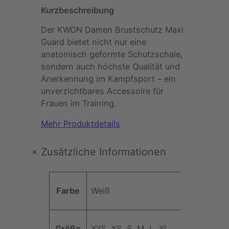
Kurzbeschreibung
D
a
Der KWON Damen Brustschutz Maxi
m
Guard bietet nicht nur eine
e
anatomisch geformte Schutzschale,
n
sondern auch höchste Qualität und
B
Anerkennung im Kampfsport – ein
r
unverzichtbares Accessoire für
u
Frauen im Training.
s
t
Mehr Produktdetails
s
c
+
Zusätzliche Informationen
h
u
A
t
Farbe
Weiß
t
z
t
M
W
ri
a
e
Größe
XXS, XS, S, M, L, XL