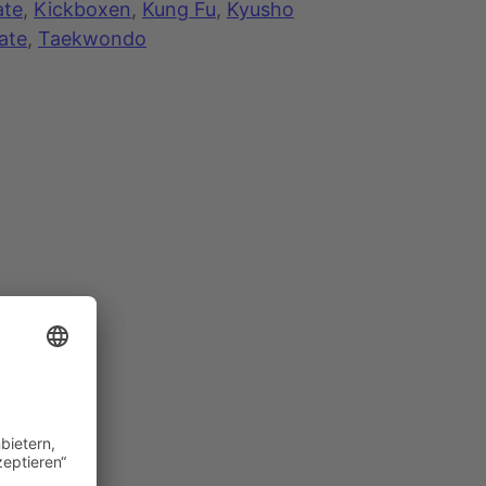
ate
, 
Kickboxen
, 
Kung Fu
, 
Kyusho
ate
, 
Taekwondo