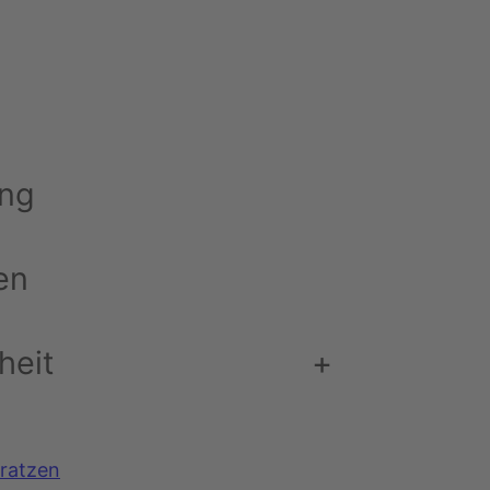
ca. 4 cm
KWON
ung
en
heit
+
ratzen