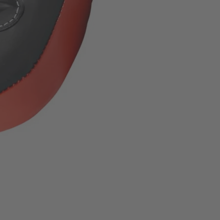
 Informationen
26 × 4 cm
Anthrazit/Rot
l
Echtes Leder, Kunstleder
ca. 26 cm