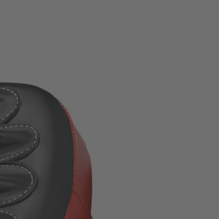
3-5 Werktage
Mitt anthrazit-rot bietet
Bezug, sicheren Halt und straffe
ktives Schlagtraining.
ch.
ls