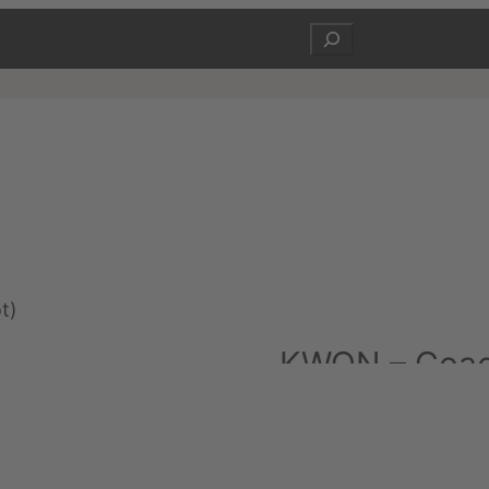
Suchen
t)
KWON – Coach
(anthrazit-rot
24,95
€
inkl. Mw