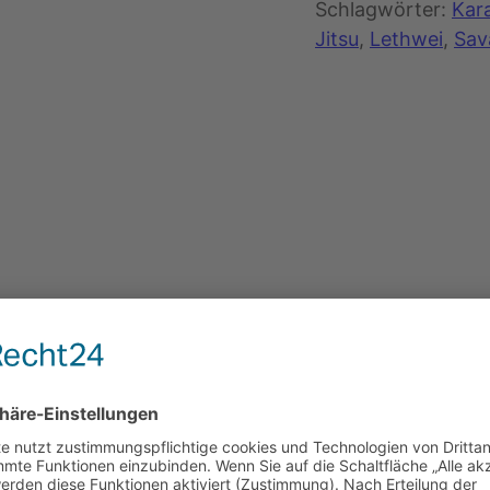
Schlagwörter:
Kar
Jitsu
, 
Lethwei
, 
Sav