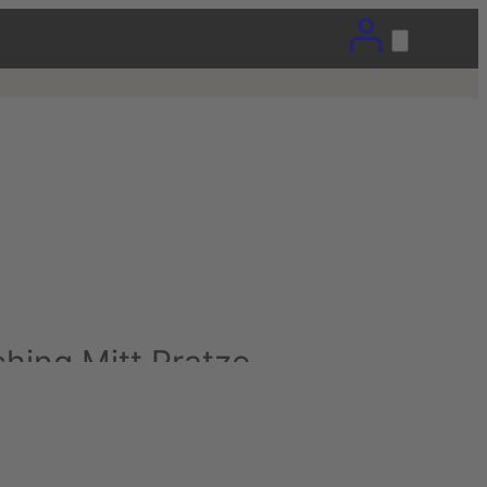
ing Mitt Pratze
)
St.