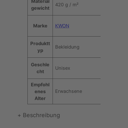
Material
420 g / m²
r
gewicht
i
(
Marke
KWON
w
e
i
Produktt
ß
Bekleidung
yp
)
M
Geschle
e
Unisex
cht
n
g
Empfohl
e
Erwachsene
enes
Alter
+
Beschreibung