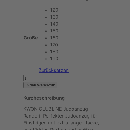
120
130
140
150
Größe
160
170
180
190
Zurücksetzen
K
W
In den Warenkorb
O
Kurzbeschreibung
N
C
KWON CLUBLINE Judoanzug
L
Randori: Perfekter Judoanzug für
U
Einsteiger, mit extra langer Jacke,
B
verstärkten Partien und weißem