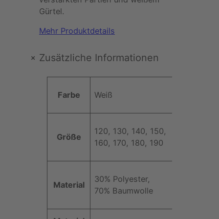
L
Gürtel.
I
N
Mehr Produktdetails
E
–
+
Zusätzliche Informationen
J
u
A
d
Farbe
Weiß
t
o
t
a
W
ri
n
e
120, 130, 140, 150,
b
z
Größe
rt
160, 170, 180, 190
u
u
t
g
e
R
30% Polyester,
a
Material
70% Baumwolle
n
d
o