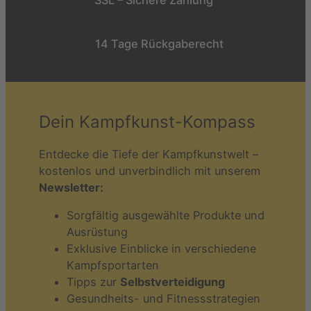
SSL – Sichere Zahlung
14 Tage Rückgaberecht
Dein Kampfkunst-Kompass
Entdecke die Tiefe der Kampfkunstwelt –
kostenlos und unverbindlich mit unserem
Newsletter:
Sorgfältig ausgewählte Produkte und
Ausrüstung
Exklusive Einblicke in verschiedene
Kampfsportarten
Tipps zur
Selbstverteidigung
Gesundheits- und Fitnessstrategien