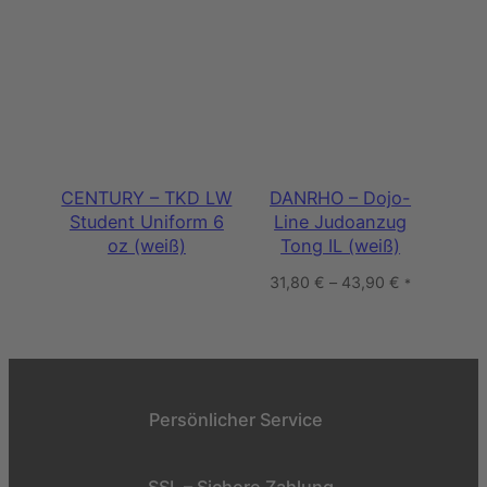
CENTURY – TKD LW
DANRHO – Dojo-
Student Uniform 6
Line Judoanzug
oz (weiß)
Tong IL (weiß)
31,80
€
–
43,90
€
*
Persönlicher Service