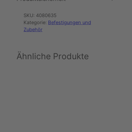
n
z
)
M
SKU:
4080635
e
Kategorie:
Befestigungen und
n
Zubehör
g
e
Ähnliche Produkte