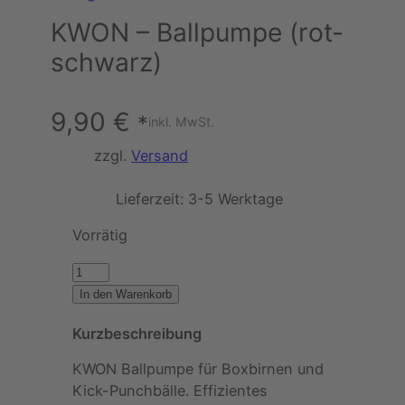
KWON – Ballpumpe (rot-
schwarz)
9,90
€
*
inkl. MwSt.
zzgl.
Versand
Lieferzeit:
3-5 Werktage
Vorrätig
K
W
In den Warenkorb
O
Kurzbeschreibung
N
–
KWON Ballpumpe für Boxbirnen und
B
Kick-Punchbälle. Effizientes
a