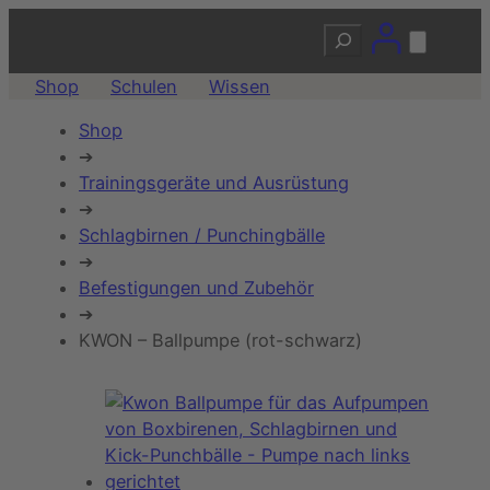
Suchen
Shop
Schulen
Wissen
Shop
➔
Trainingsgeräte und Ausrüstung
➔
Schlagbirnen / Punchingbälle
➔
Befestigungen und Zubehör
➔
KWON – Ballpumpe (rot-schwarz)