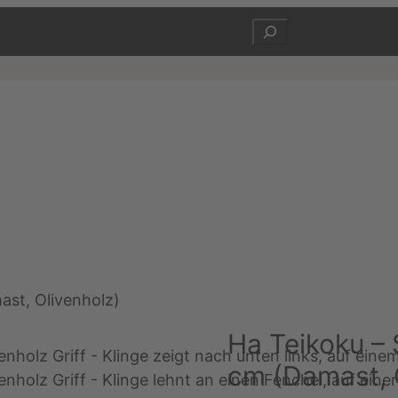
Suchen
ast, Olivenholz)
Ha Teikoku –
cm (Damast, 