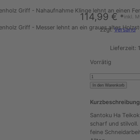
114,99
€
*
inkl. 
zzgl.
Versand
Lieferzeit:
Vorrätig
H
a
In den Warenkorb
T
e
Kurzbeschreibung
i
Santoku Ha Teikoku
k
scharf und stilvoll
o
feine Schneidarbei
k