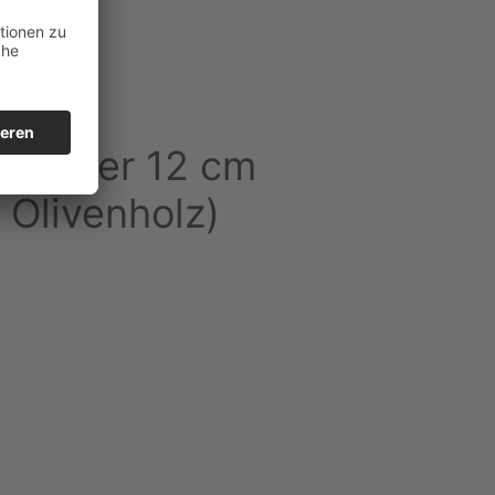
ku –
kmesser 12 cm
 Olivenholz)