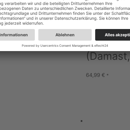
Ha Teiko
Allzwec
(Damast,
64,99
€
*