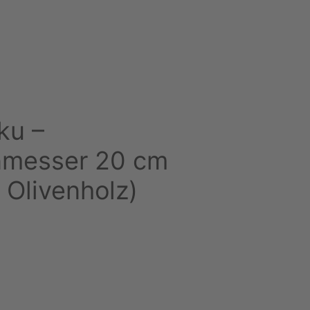
ku –
nmesser 20 cm
 Olivenholz)