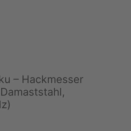
ku – Hackmesser
(Damaststahl,
lz)