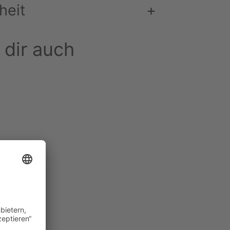
heit
+
 dir auch