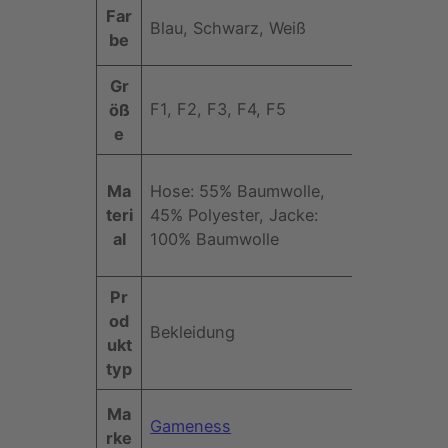
E
Far
Blau, Schwarz, Weiß
i
be
g
e
Gr
n
F1, F2, F3, F4, F5
öß
s
W
e
c
e
h
rt
Ma
Hose: 55% Baumwolle,
a
teri
45% Polyester, Jacke:
f
al
100% Baumwolle
t
e
Pr
n
od
Bekleidung
ukt
typ
Ma
Gameness
rke