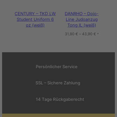
CENTURY – TKD LW
DANRHO – Dojo-
Student Uniform 6
Line Judoanzug
oz (weiß)
Tong IL (weiß)
31,80
€
–
43,90
€
*
Persönlicher Service
SSL – Sichere Zahlung
14 Tage Rückgaberecht