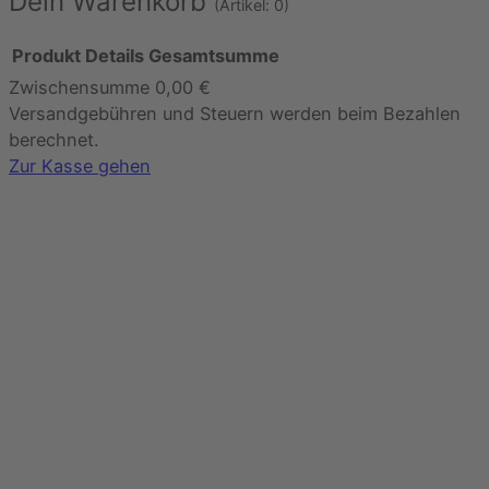
Dein Warenkorb
(Artikel: 0)
Produkt
Details
Gesamtsumme
Zwischensumme
0,00 €
Produkte
Versandgebühren und Steuern werden beim Bezahlen
im
berechnet.
Warenkorb
Zur Kasse gehen