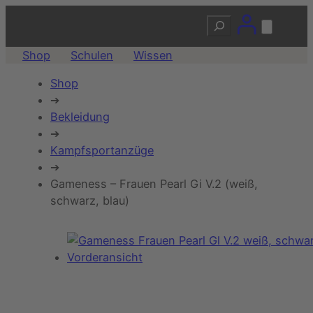
Suchen
Shop
Schulen
Wissen
Shop
➔
Bekleidung
➔
Kampfsportanzüge
➔
Gameness – Frauen Pearl Gi V.2 (weiß,
schwarz, blau)