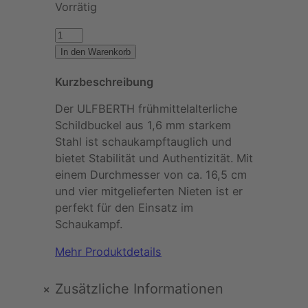
Vorrätig
U
L
In den Warenkorb
F
Kurzbeschreibung
B
E
Der ULFBERTH frühmittelalterliche
R
Schildbuckel aus 1,6 mm starkem
T
Stahl ist schaukampftauglich und
H
bietet Stabilität und Authentizität. Mit
–
einem Durchmesser von ca. 16,5 cm
F
und vier mitgelieferten Nieten ist er
r
perfekt für den Einsatz im
ü
Schaukampf.
h
m
Mehr Produktdetails
i
t
+
Zusätzliche Informationen
t