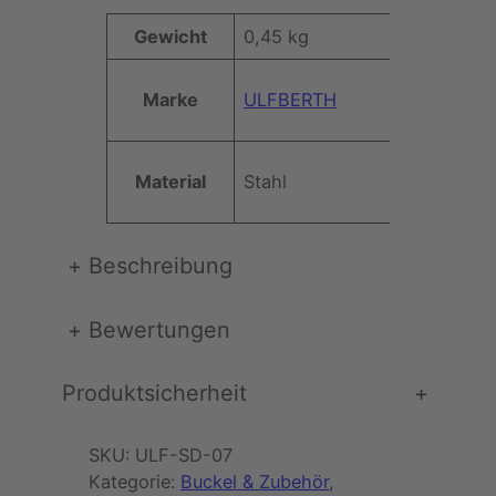
e
A
Gewicht
0,45 kg
l
t
a
t
l
Marke
ULFBERTH
W
ri
t
e
b
e
rt
u
r
Material
Stahl
t
l
e
i
c
+
Beschreibung
h
e
+
Bewertungen
r
S
c
Produktsicherheit
+
h
i
SKU:
ULF-SD-07
l
Kategorie:
Buckel & Zubehör
, 
d