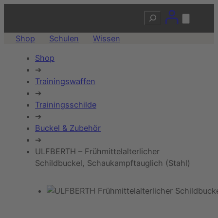
Suchen
Shop
Schulen
Wissen
Shop
➔
Trainingswaffen
➔
Trainingsschilde
➔
Buckel & Zubehör
➔
ULFBERTH – Frühmittelalterlicher
Schildbuckel, Schaukampftauglich (Stahl)