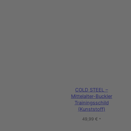
a
u
g
l
i
c
h
(
S
t
a
h
l
COLD STEEL –
)
Mittelalter-Buckler
M
Trainingsschild
e
(Kunststoff)
n
49,99
€
g
*
e