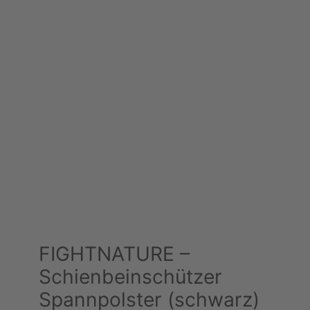
i
m
A
n
g
e
b
o
t
FIGHTNATURE –
Schienbeinschützer
Spannpolster (schwarz)