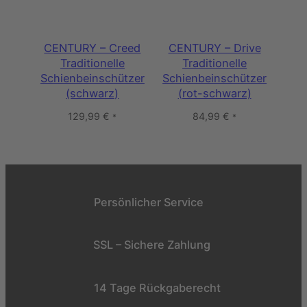
CENTURY – Creed
CENTURY – Drive
Traditionelle
Traditionelle
Schienbeinschützer
Schienbeinschützer
(schwarz)
(rot-schwarz)
129,99
€
84,99
€
*
*
Persönlicher Service
SSL – Sichere Zahlung
14 Tage Rückgaberecht