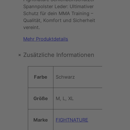
T
c
r
Spannpolster Leder: Ultimativer
U
Schutz für dein MMA Training –
h
e
R
Qualität, Komfort und Sicherheit
E
vereint.
e
i
–
S
Mehr Produktdetails
r
s
c
h
P
i
+
Zusätzliche Informationen
i
r
s
e
A
n
Farbe
Schwarz
e
t
t
b
t
e
W
i
:
ri
i
e
Größe
M, L, XL
b
n
s
4
rt
u
s
t
w
9
c
Marke
FIGHTNATURE
e
h
a
,
ü