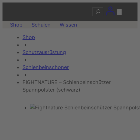
Suchen
Shop
Schulen
Wissen
Shop
➔
Schutzausrüstung
➔
Schienbeinschoner
➔
FIGHTNATURE – Schienbeinschützer
Spannpolster (schwarz)