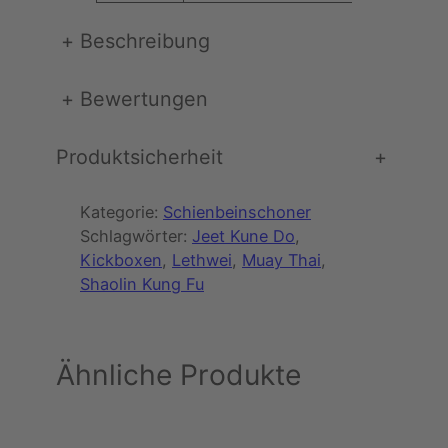
t
r
9
+
Beschreibung
z
e
:
0
r
+
Bewertungen
5
S
p
Produktsicherheit
+
9
€
a
n
,
.
n
Kategorie:
Schienbeinschoner
p
Schlagwörter:
Jeet Kune Do
, 
0
o
Kickboxen
, 
Lethwei
, 
Muay Thai
, 
0
l
Shaolin Kung Fu
s
t
e
€
Ähnliche Produkte
r
(
s