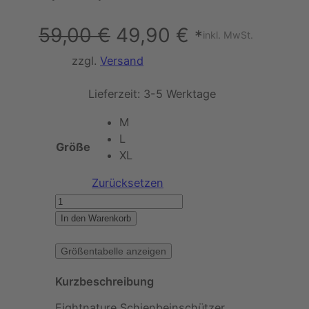
U
A
59,00
€
49,90
€
*
inkl. MwSt.
r
k
zzgl.
Versand
s
t
Lieferzeit:
3-5 Werktage
p
u
M
L
r
e
Größe
XL
ü
l
Zurücksetzen
F
n
l
I
In den Warenkorb
g
e
G
H
Größentabelle anzeigen
l
r
T
Kurzbeschreibung
N
i
P
A
Fightnature Schienbeinschützer