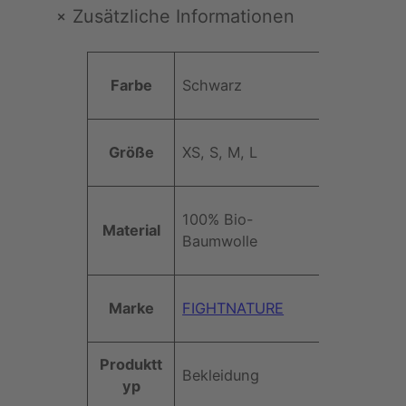
E
+
Zusätzliche Informationen
–
D
A
a
Farbe
Schwarz
t
m
t
e
W
ri
n
e
Größe
XS, S, M, L
b
J
rt
u
o
t
g
100% Bio-
e
g
Material
Baumwolle
i
n
g
Marke
FIGHTNATURE
h
o
s
Produktt
Bekleidung
e
yp
(