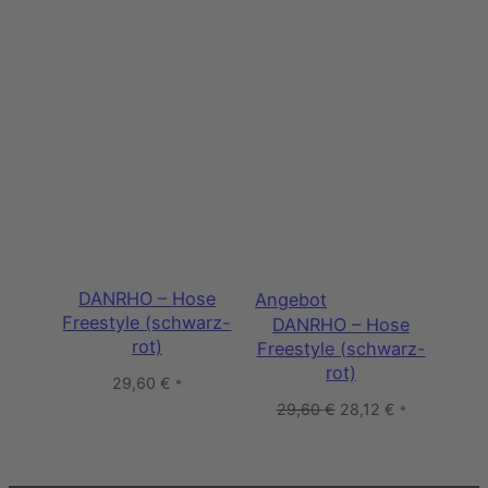
DANRHO – Hose
Produkt
Angebot
Freestyle (schwarz-
DANRHO – Hose
im
rot)
Freestyle (schwarz-
Angebot
rot)
29,60
€
*
Ursprünglicher
Aktueller
29,60
€
28,12
€
*
Preis
Preis
war:
ist:
29,60 €
28,12 €.