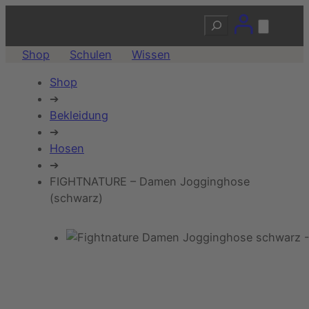
Suchen
Shop
Schulen
Wissen
Shop
➔
Bekleidung
➔
Hosen
➔
FIGHTNATURE – Damen Jogginghose
(schwarz)