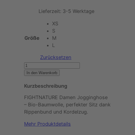
Lieferzeit:
3-5 Werktage
XS
S
Größe
M
L
Zurücksetzen
F
I
In den Warenkorb
G
Kurzbeschreibung
H
T
FIGHTNATURE Damen Jogginghose
N
– Bio-Baumwolle, perfekter Sitz dank
A
Rippenbund und Kordelzug.
T
U
Mehr Produktdetails
R