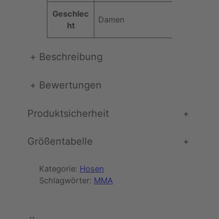
s
Geschlec
c
Damen
ht
h
w
a
+
Beschreibung
r
z
+
Bewertungen
)
M
Produktsicherheit
+
e
n
g
Größentabelle
+
e
Kategorie:
Hosen
Schlagwörter:
MMA