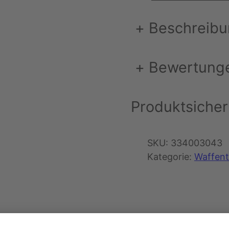
+
Beschreib
+
Bewertung
Produktsicher
SKU:
334003043
Kategorie:
Waffen