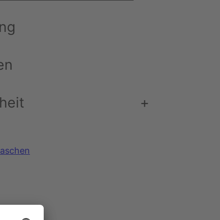
ung
en
heit
+
taschen