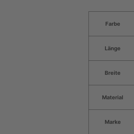
A
Farbe
t
t
W
ri
er
Länge
b
t
u
t
Breite
e
Material
Marke