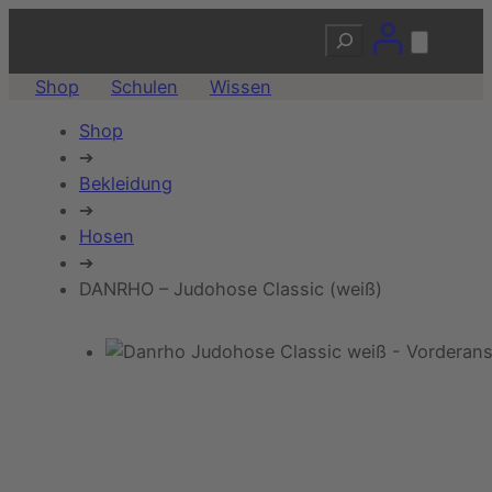
Suchen
Shop
Schulen
Wissen
Shop
➔
Bekleidung
➔
Hosen
➔
DANRHO – Judohose Classic (weiß)