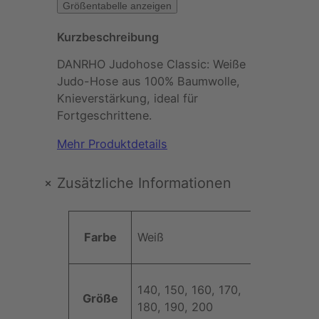
Größentabelle anzeigen
Kurzbeschreibung
DANRHO Judohose Classic: Weiße
Judo-Hose aus 100% Baumwolle,
Knieverstärkung, ideal für
Fortgeschrittene.
Mehr Produktdetails
+
Zusätzliche Informationen
A
Farbe
Weiß
t
t
W
ri
e
140, 150, 160, 170,
b
Größe
rt
180, 190, 200
u