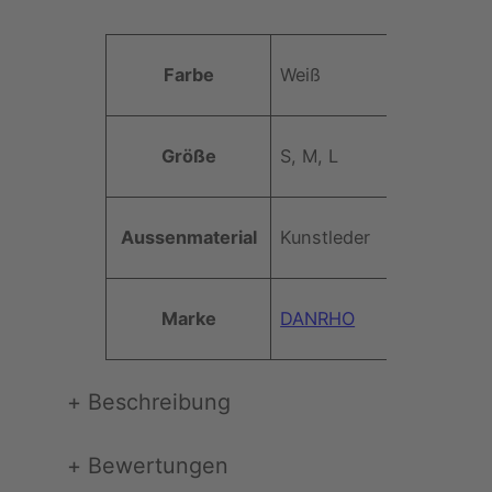
A
Farbe
Weiß
t
t
W
ri
e
Größe
S, M, L
b
rt
u
t
Aussenmaterial
Kunstleder
e
Marke
DANRHO
+
Beschreibung
+
Bewertungen