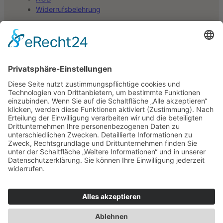
Widerrufsbelehrung
Auf Kampfkunstwelt.com sind Partner-Links
(gekennzeichnet mit ↗). Wenn du auf einen dieser Links
klickst und auf einer anderen Webseite ein Produkt kaufst,
erhalten wir ggf. eine Provision. Für dich entstehen keine
zusätzlichen Kosten. Danke für deine Unterstützung!
*Alle Preise inkl. gesetzlicher MwSt. und ggf. zzgl.
Versandkosten.
©
2026
Kampfkunstwelt.com
Dein Warenkorb
(Artikel: 0)
Produkt
Details
Gesamtsumme
Zwischensumme
0,00 €