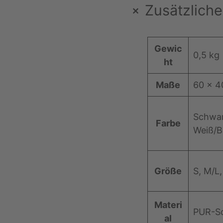
+
Zusätzliche
E
Gewic
0,5 kg
i
ht
g
Maße
60 × 4
e
n
s
W
Schwar
Farbe
c
er
Weiß/B
h
t
a
f
Größe
S, M/L,
t
e
Materi
n
PUR-S
al