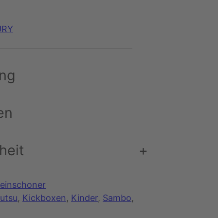
URY
ung
en
heit
+
einschoner
Jutsu
, 
Kickboxen
, 
Kinder
, 
Sambo
, 