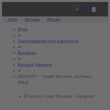
Suchen
Shop
Schulen
Wissen
Shop
➔
Trainingsgeräte und Ausrüstung
➔
Boxsäcke
➔
Boxsack hängend
➔
CENTURY – “Creed” Boxsack (schwarz,
45kg)