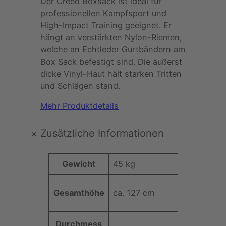
Der Creed Boxsack ist ideal für
professionellen Kampfsport und
High-Impact Training geeignet. Er
hängt an verstärkten Nylon-Riemen,
welche an Echtleder Gurtbändern am
Box Sack befestigt sind. Die äußerst
dicke Vinyl-Haut hält starken Tritten
und Schlägen stand.
Mehr Produktdetails
+
Zusätzliche Informationen
A
Gewicht
45 kg
t
t
Gesamthöhe
ca. 127 cm
W
ri
e
b
rt
u
Durchmess