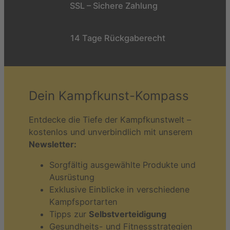
SSL – Sichere Zahlung
14 Tage Rückgaberecht
Dein Kampfkunst-Kompass
Entdecke die Tiefe der Kampfkunstwelt –
kostenlos und unverbindlich mit unserem
Newsletter:
Sorgfältig ausgewählte Produkte und
Ausrüstung
Exklusive Einblicke in verschiedene
Kampfsportarten
Tipps zur
Selbstverteidigung
Gesundheits- und Fitnessstrategien