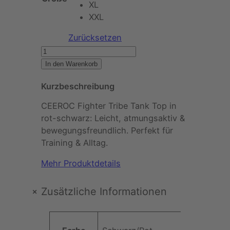
XL
XXL
Zurücksetzen
C
E
In den Warenkorb
E
Kurzbeschreibung
R
O
CEEROC Fighter Tribe Tank Top in
C
rot-schwarz: Leicht, atmungsaktiv &
–
bewegungsfreundlich. Perfekt für
F
Training & Alltag.
i
g
Mehr Produktdetails
h
t
+
Zusätzliche Informationen
e
r
A
F