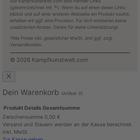
Auf Kampfkunstwelt.com sind Partner-Links
(gekennzeichnet mit ↗). Wenn du auf einen dieser Links
klickst und auf einer anderen Webseite ein Produkt kaufst,
erhalten wir ggf. eine Provision. Für dich entstehen keine
zusätzlichen Kosten. Danke für deine Unterstützung!
*Alle Preise inkl. gesetzlicher MwSt. und ggf. zzgl.
Versandkosten.
©
2026
Kampfkunstwelt.com
Dein Warenkorb
(Artikel: 0)
Produkt
Details
Gesamtsumme
Zwischensumme
0,00 €
Produkte
Versand und Steuern werden an der Kasse berechnet.
im
inkl. MwSt.
Zur Kasse gehen