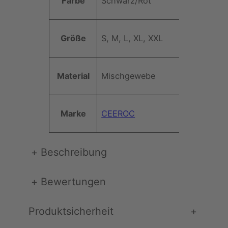
Farbe
Schwarz/Rot
t
u
t
n
W
ri
k
e
Größe
S, M, L, XL, XXL
b
t
rt
u
i
t
o
Material
Mischgewebe
e
n
T
a
Marke
CEEROC
n
k
T
+
Beschreibung
o
p
T
+
Bewertungen
r
i
Produktsicherheit
+
b
e