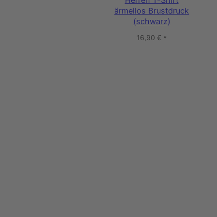
Herren T-Shirt
ärmellos Brustdruck
(schwarz)
16,90
€
*