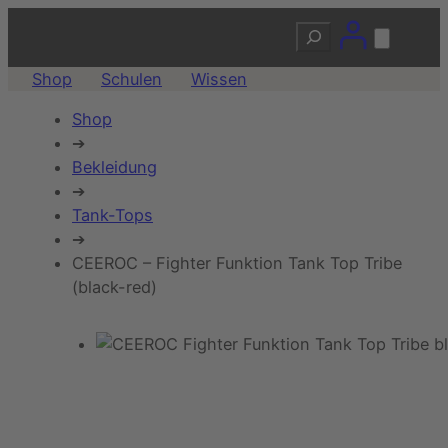
Suchen
Shop
Schulen
Wissen
Shop
➔
Bekleidung
➔
Tank-Tops
➔
CEEROC – Fighter Funktion Tank Top Tribe
(black-red)