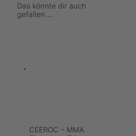
Das könnte dir auch
(
b
gefallen …
l
a
c
k
-
r
e
d
)
M
e
n
g
e
CEEROC – MMA