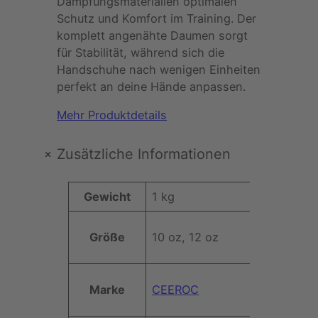
Dämpfungsmaterialien optimalen
o
Schutz und Komfort im Training. Der
x
komplett angenähte Daumen sorgt
h
für Stabilität, während sich die
a
Handschuhe nach wenigen Einheiten
n
perfekt an deine Hände anpassen.
d
s
Mehr Produktdetails
c
h
+
Zusätzliche Informationen
u
h
A
Gewicht
1 kg
e
t
N
t
E
Größe
10 oz, 12 oz
W
ri
V
e
b
I
rt
u
S
Marke
CEEROC
t
(
e
m