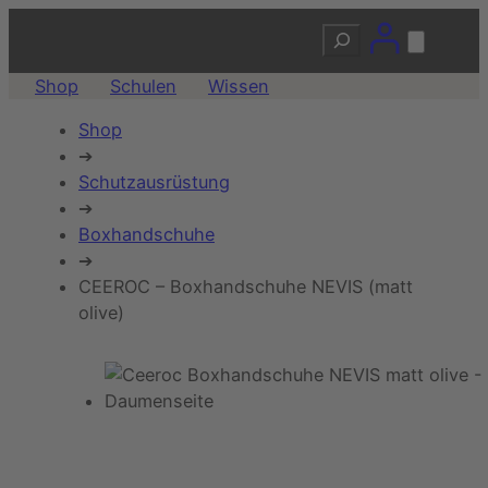
Suchen
Shop
Schulen
Wissen
Shop
➔
Schutzausrüstung
➔
Boxhandschuhe
➔
CEEROC – Boxhandschuhe NEVIS (matt
olive)