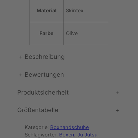
a
Material
Skintex
t
t
o
Farbe
Olive
l
i
v
+
Beschreibung
e
)
M
+
Bewertungen
e
n
Produktsicherheit
+
g
e
Größentabelle
+
Kategorie:
Boxhandschuhe
Schlagwörter:
Boxen
, 
Ju Jutsu
, 