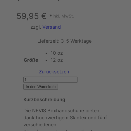
59,95
€
*
inkl. MwSt.
zzgl.
Versand
Lieferzeit:
3-5 Werktage
10 oz
Größe
12 oz
Zurücksetzen
C
E
In den Warenkorb
E
Kurzbeschreibung
R
O
Die NEVIS Boxhandschuhe bieten
C
dank hochwertigem Skintex und fünf
–
verschiedenen
B