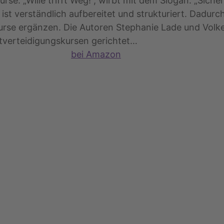
e: „Wille trifft Weg!“, wirbt mit dem Slogan: „Sicherh
ist verständlich aufbereitet und strukturiert. Dadur
kurse ergänzen. Die Autoren Stephanie Lade und Volk
tverteidigungskursen gerichtet…
bei Amazon