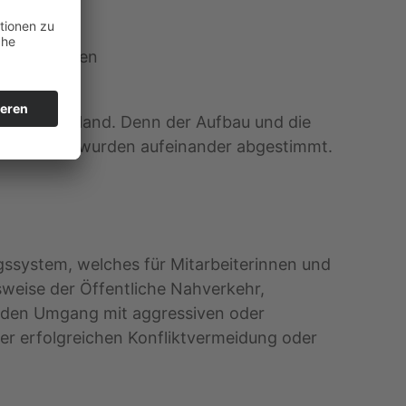
altes Grenzen
sen im Saarland. Denn der Aufbau und die
-Kurse und wurden aufeinander abgestimmt.
ngssystem, welches für Mitarbeiterinnen und
sweise der Öffentliche Nahverkehr,
eln den Umgang mit aggressiven oder
der erfolgreichen Konfliktvermeidung oder