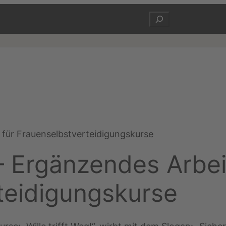
Suchen
h für Frauenselbstverteidigungskurse
! – Ergänzendes Arbe
teidigungskurse