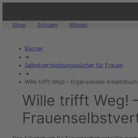
Zum
Inhalt
springen
Shop
Schulen
Wissen
Bücher
➔
Selbstverteidigungsbücher für Frauen
➔
Wille trifft Weg! – Ergänzendes Arbeitsbuc
Wille trifft Weg
Frauenselbstver