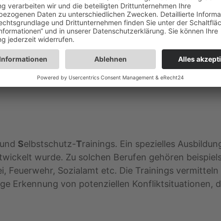
für Frauenselbstverteidigungskurse: Auszug des Inh
bestimmen, ziehen und schützen
an die vielen Teilnehmerinnen von B*E*S*T-Basic Kur
 orientieren sich stark an den Abläufen der B*E*S*T
 und
S
elbstschutz-
T
rainings. Ein spezielles Ausbildu
ntwickelt wurde. Zu solchen Berufen gehören beispiel
zei, Feuerwehr, Sozialamt etc. Die Trainings vermitt
ige Erkennung von potenziellen Konfliktsituationen, 