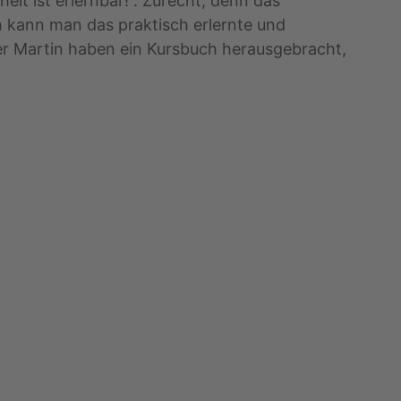
eit ist erlernbar!“. Zurecht, denn das
ch kann man das praktisch erlernte und
er Martin haben ein Kursbuch herausgebracht,