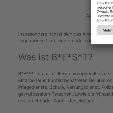
Arbeitsbuch 
Insbesondere richtet sich das Arbeitsbuch 
zugehörigen Unterrichtsmodule des Buches,
Was ist B*E*S*T?
B*E*S*T steht für
B
erufsbezogene
E
insatz-
Mitarbeiter in konfliktbehafteten Berufen e
Pflegedienste, Schule, Rettungsdienst, Poli
gewaltbereiten Personen, sowie die frühzeit
entsprechender Konfliktbeseitigung.