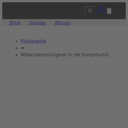
Zum
Suchen
Inhalt
springen
Shop
Schulen
Wissen
Philosophie
➔
Widerstandslosigkeit in der Kampfkunst