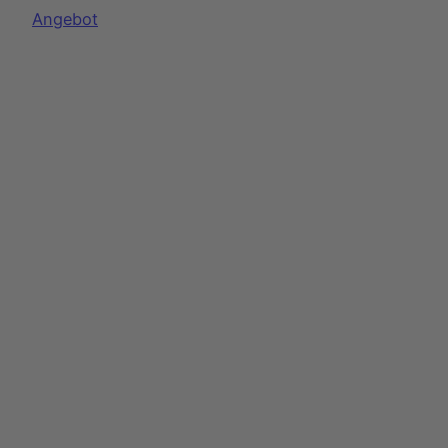
Produkt
Angebot
im
Angebot