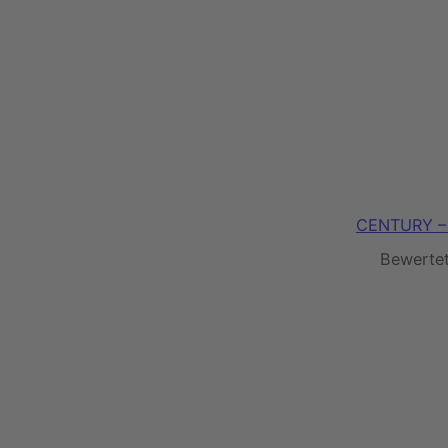
CENTURY – 
Bewerte