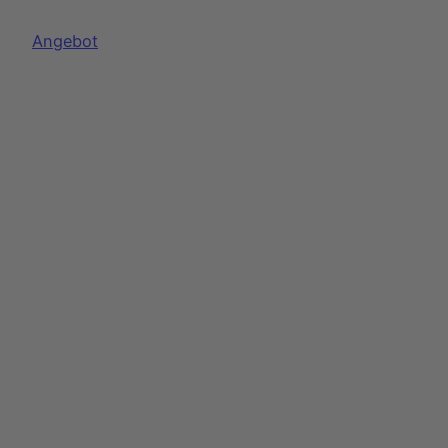
Produkt
Angebot
im
Angebot