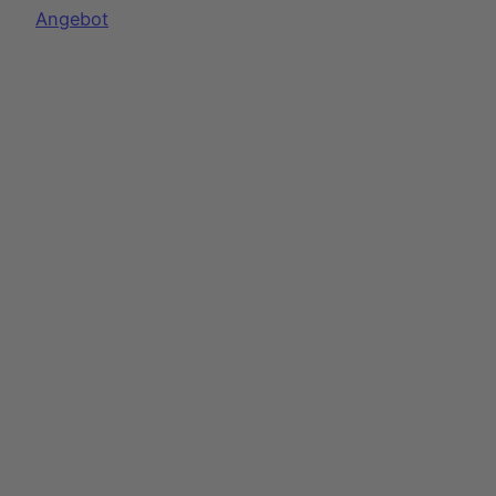
Produkt
Angebot
im
Angebot