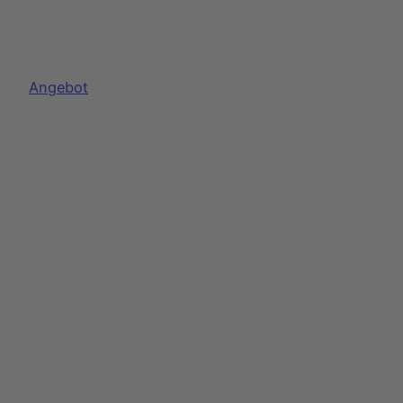
Produkt
Angebot
im
Angebot