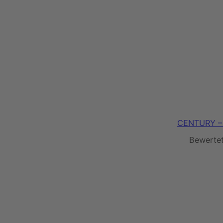
CENTURY – 
Bewerte