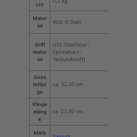
0,2 kg
t
cht
s
t
s
W
Mater
ri
e
AUS-8 Stahl
e
ial
b
r
rt
u
1
t
8
Griff
G10 (Glasfaser-
e
,
mater
Epoxidharz-
5
ial
Verbundstoff)
c
m
Gesa
(
ca. 32,00 cm
mtlän
A
ge
U
S
Klinge
-
ca. 23,00 cm
nläng
8
e
-
S
Mark
Samura
t