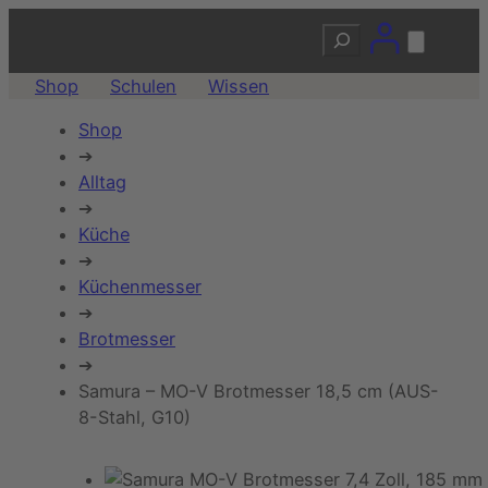
Suchen
Shop
Schulen
Wissen
Shop
➔
Alltag
➔
Küche
➔
Küchenmesser
➔
Brotmesser
➔
Samura – MO-V Brotmesser 18,5 cm (AUS-
8-Stahl, G10)