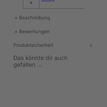
e
a
h
l
+
Beschreibung
,
G
+
Bewertungen
1
0
Produktsicherheit
+
)
M
Das könnte dir auch
e
n
gefallen …
g
e