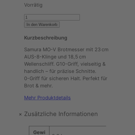
Vorrätig
S
a
In den Warenkorb
m
Kurzbeschreibung
u
r
Samura MO-V Brotmesser mit 23 cm
a
AUS-8-Klinge und 18,5 cm
–
Wellenschliff. G10-Griff, vielseitig &
M
handlich – für präzise Schnitte.
O
0-Griff für sicheren Halt. Perfekt für
-
Brot & mehr.
V
B
Mehr Produktdetails
r
o
+
Zusätzliche Informationen
t
m
A
Gewi
e