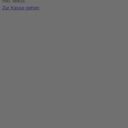
im
inkl. MwSt.
Warenkorb
Zur Kasse gehen