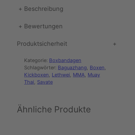
h
w
+
Beschreibung
a
r
+
Bewertungen
z
,
Produktsicherheit
+
r
o
t
Kategorie:
Boxbandagen
,
Schlagwörter:
Baguazhang
, 
Boxen
, 
o
Kickboxen
, 
Lethwei
, 
MMA
, 
Muay
r
Thai
, 
Savate
a
n
g
Ähnliche Produkte
e
,
g
e