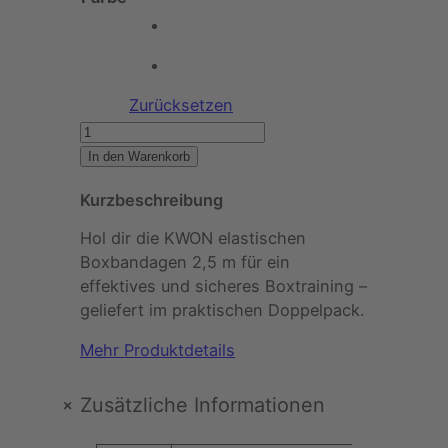
Zurücksetzen
K
W
In den Warenkorb
O
Kurzbeschreibung
N
–
Hol dir die KWON elastischen
B
Boxbandagen 2,5 m für ein
o
effektives und sicheres Boxtraining –
x
geliefert im praktischen Doppelpack.
b
a
Mehr Produktdetails
n
d
+
Zusätzliche Informationen
a
g