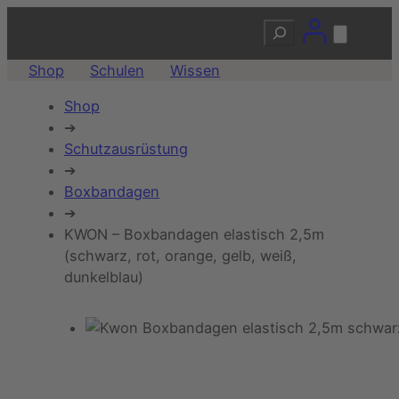
Suchen
Shop
Schulen
Wissen
Shop
➔
Schutzausrüstung
➔
Boxbandagen
➔
KWON – Boxbandagen elastisch 2,5m
(schwarz, rot, orange, gelb, weiß,
dunkelblau)