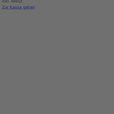
im
inkl. MwSt.
Warenkorb
Zur Kasse gehen