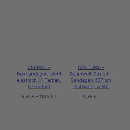
CEEROC –
CENTURY –
Boxbandagen leicht
Baumwoll-Stretch-
elastisch (4 Farben,
Bandagen 457 cm
3 Größen)
(schwarz, weiß)
9,95
€
–
11,95
€
11,99
€
*
*