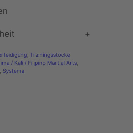
en
heit
+
erteidigung
, 
Trainingsstöcke
ima / Kali / Filipino Martial Arts
, 
, 
Systema