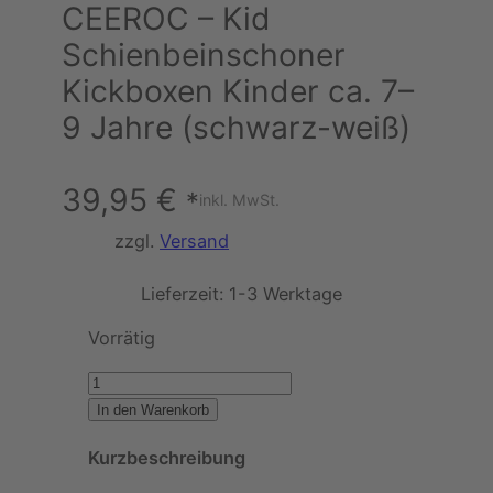
CEEROC – Kid
Schienbeinschoner
Kickboxen Kinder ca. 7–
9 Jahre (schwarz-weiß)
39,95
€
*
inkl. MwSt.
zzgl.
Versand
Lieferzeit:
1-3 Werktage
Vorrätig
C
E
In den Warenkorb
E
Kurzbeschreibung
R
O