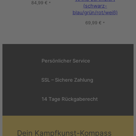
84,99
€
*
(schwarz-
blau/grün/rot/weiß)
69,99
€
*
Persönlicher Service
SSL – Sichere Zahlung
14 Tage Rückgaberecht
Dein Kampfkunst-Kompass