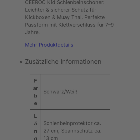
CEEROC Kid Schienbeinschoner:
C
Leichter & sicherer Schutz für
–
Kickboxen & Muay Thai. Perfekte
K
Passform mit Klettverschluss für 7–9
i
Jahre.
d
S
Mehr Produktdetails
c
h
+
Zusätzliche Informationen
i
e
A
F
n
t
ar
b
Schwarz/Weiß
t
b
e
W
ri
e
i
e
b
n
rt
L
u
s
Schienbeinprotektor ca.
ä
t
c
27 cm, Spannschutz ca.
n
e
h
13 cm
g