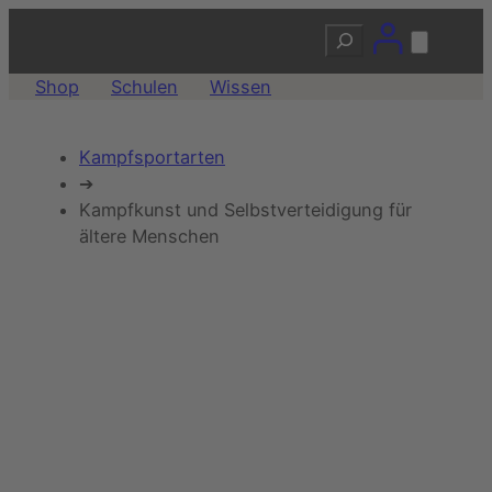
Zum
Suchen
Inhalt
springen
Shop
Schulen
Wissen
Kampfsportarten
➔
Kampfkunst und Selbstverteidigung für
ältere Menschen