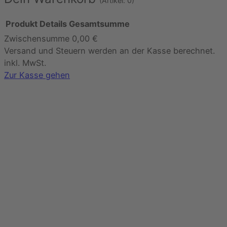
(Artikel: 0)
Produkt
Details
Gesamtsumme
Zwischensumme
0,00 €
Produkte
Versand und Steuern werden an der Kasse berechnet.
im
inkl. MwSt.
Warenkorb
Zur Kasse gehen