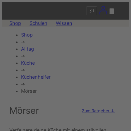
Suchen
Shop
Schulen
Wissen
Shop
➔
Alltag
➔
Küche
➔
Küchenhelfer
➔
Mörser
Mörser
Zum Ratgeber ↓
Verfeinere deine Küche mit einem stilvollen