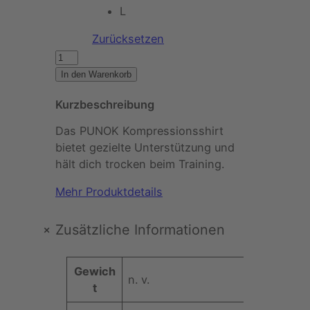
L
Zurücksetzen
P
U
In den Warenkorb
N
Kurzbeschreibung
O
K
Das PUNOK Kompressionsshirt
–
bietet gezielte Unterstützung und
U
hält dich trocken beim Training.
n
i
Mehr Produktdetails
s
e
+
Zusätzliche Informationen
x
K
A
Gewich
u
n. v.
t
t
r
t
z