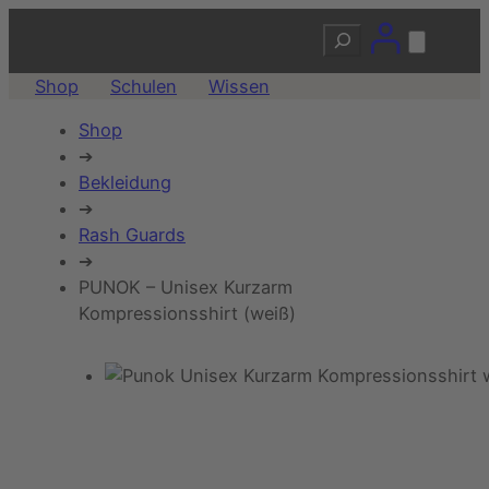
Suchen
Shop
Schulen
Wissen
Shop
➔
Bekleidung
➔
Rash Guards
➔
PUNOK – Unisex Kurzarm
Kompressionsshirt (weiß)