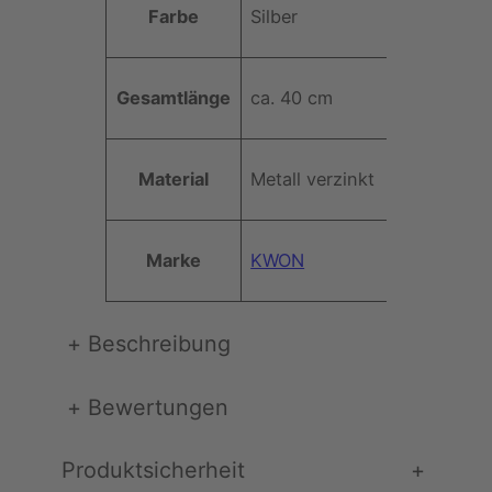
Farbe
Silber
t
e
t
6
W
ri
-
e
Gesamtlänge
ca. 40 cm
b
g
rt
u
l
t
i
Material
Metall verzinkt
e
e
d
r
Marke
KWON
i
g
M
+
Beschreibung
e
n
g
+
Bewertungen
e
Produktsicherheit
+