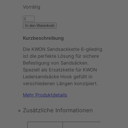
Vorrätig
K
W
In den Warenkorb
O
Kurzbeschreibung
N
–
Die KWON Sandsackkette 6-gliedrig
S
ist die perfekte Lösung für sichere
a
Befestigung von Sandsäcken.
n
Speziell als Ersatzkette für KWON
d
Ledersandsäcke Hook gefüllt in
s
verschiedenen Längen konzipiert.
a
c
Mehr Produktdetails
k
k
+
Zusätzliche Informationen
e
t
A
t