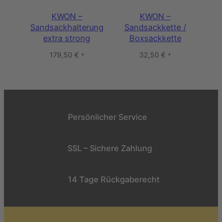
KWON –
KWON –
Sandsackhalterung
Sandsackkette /
extra strong
Boxsackkette
179,50
€
32,50
€
*
*
Persönlicher Service
SSL – Sichere Zahlung
14 Tage Rückgaberecht