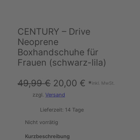
CENTURY – Drive
Neoprene
Boxhandschuhe für
Frauen (schwarz-lila)
U
A
49,99
€
20,00
€
*
inkl. MwSt.
r
k
zzgl.
Versand
s
t
Lieferzeit:
14 Tage
p
u
Nicht vorrätig
r
e
Kurzbeschreibung