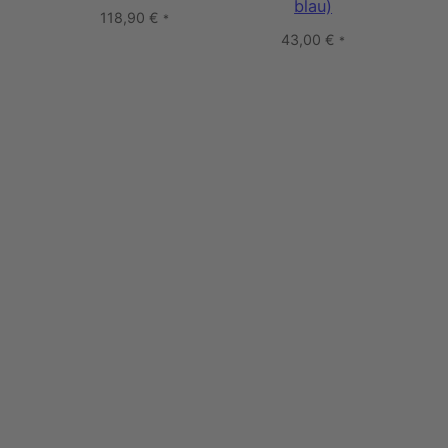
blau)
118,90
€
*
43,00
€
*