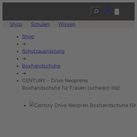
Suchen
Shop
Schulen
Wissen
Shop
➔
Schutzausrüstung
➔
Boxhandschuhe
➔
CENTURY – Drive Neoprene
Boxhandschuhe für Frauen (schwarz-lila)