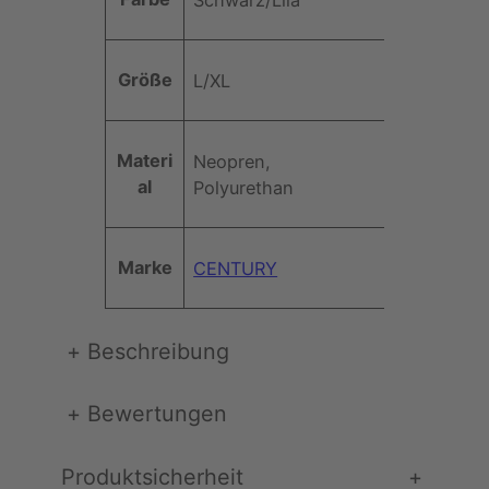
e
e
t
Größe
L/XL
i
:
s
2
Materi
Neopren,
w
0
al
Polyurethan
a
,
r
0
Marke
CENTURY
:
0
+
Beschreibung
4
9
€
+
Bewertungen
,
.
Produktsicherheit
+