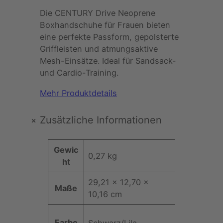
ü
l
Die CENTURY Drive Neoprene
Boxhandschuhe für Frauen bieten
n
l
eine perfekte Passform, gepolsterte
Griffleisten und atmungsaktive
g
e
Mesh-Einsätze. Ideal für Sandsack-
l
r
und Cardio-Training.
Mehr Produktdetails
i
P
c
r
+
Zusätzliche Informationen
h
e
A
Gewic
0,27 kg
e
i
t
ht
t
r
s
W
29,21 × 12,70 ×
ri
Maße
e
10,16 cm
b
P
i
rt
u
r
s
t
Farbe
Schwarz/Lila